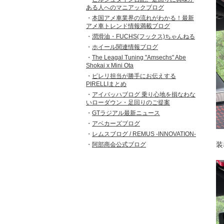
ある人へのマニアックブログ
本国アメ車業界の流れがわかる！最新
アメ車トレンド情報満載ブログ
潤滑油・FUCHS(フックス)ちゃんねる
ホイール関連情報ブログ
The Leagal Tuning "Amsechs" Abe
Shokai x Mini Ota
ピレリ担当が勝手にお伝えする
PIRELLIまとめ
アイバッハブログ 乗り心地を損なわな
いローダウン・足回りのご提案
GTラジアル最新ニュース
アベカーズブログ
レムスブログ / REMUS -INNOVATION-
装
阿部商会公式ブログ