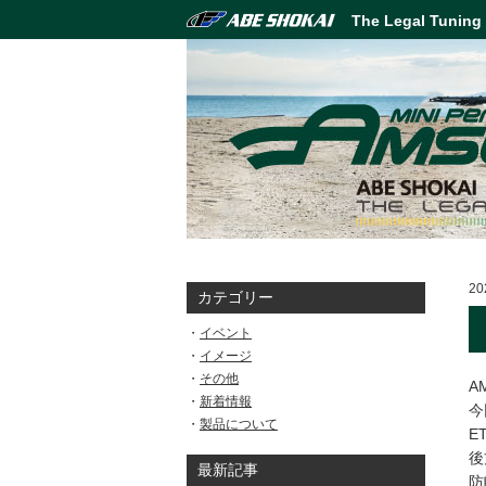
The Legal Tuning
20
カテゴリー
イベント
イメージ
その他
A
新着情報
今
製品について
E
後
最新記事
防