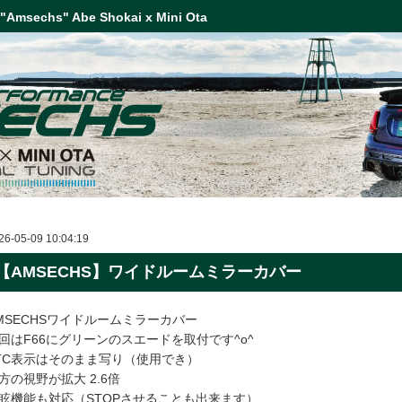
 "Amsechs" Abe Shokai x Mini Ota
26-05-09 10:04:19
【AMSECHS】ワイドルームミラーカバー
MSECHSワイドルームミラーカバー
回はF66にグリーンのスエードを取付です^o^
TC表示はそのまま写り（使用でき）
方の視野が拡大 2.6倍
眩機能も対応（STOPさせることも出来ます）