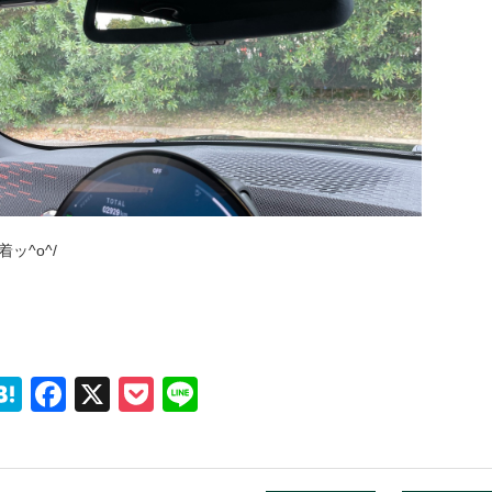
着ッ^o^/
Hatena
Facebook
X
Pocket
Line