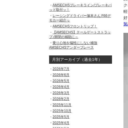
ク
AMSECHSブレーキライン/ブレーキパ
ッド取付ッ！
軽
レーシングドライバー塚本さん F66デ
好
モカー紹介っ
製
AMSECHSフロントリップ！
【AMSECHS】テールゲートストラッ
プ♪開閉の補助に～
乗り心地を犠牲にしない補強
AMSECHSアンダーブレース
月別アーカイブ（過去1年）
2026年7月
2026年6月
2026年5月
2026年4月
2026年3月
2026年2月
2025年11月
2025年10月
2025年5月
2025年4月