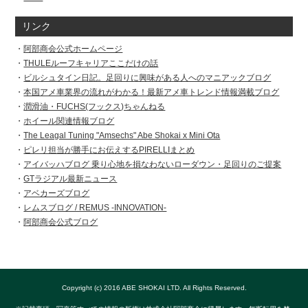
リンク
阿部商会公式ホームページ
THULEルーフキャリアここだけの話
ビルシュタイン日記。足回りに興味がある人へのマニアックブログ
本国アメ車業界の流れがわかる！最新アメ車トレンド情報満載ブログ
潤滑油・FUCHS(フックス)ちゃんねる
ホイール関連情報ブログ
The Leagal Tuning "Amsechs" Abe Shokai x Mini Ota
ピレリ担当が勝手にお伝えするPIRELLIまとめ
アイバッハブログ 乗り心地を損なわないローダウン・足回りのご提案
GTラジアル最新ニュース
アベカーズブログ
レムスブログ / REMUS -INNOVATION-
阿部商会公式ブログ
Copyright (c) 2016 ABE SHOKAI LTD. All Rights Reserved.