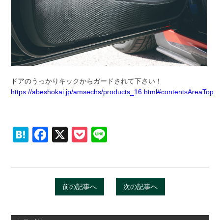
ドアのうっかりキックからガードされて下さい！
https://abeshokai.jp/amsechs/products_16.html#contentsAreaTop
Hatena
Facebook
X
Pocket
Line
前の記事へ
次の記事へ