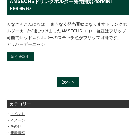
AMSECHSドリンクホルダー発売開始♪forMINI
F66,65,67
みなさんこんにちは！ まもなく発売開始になりますドリンクホ
ルダー★ 外側につけましたAMSECHSロゴ♪ 台座はフリップ
可能でレッド⇔シルバーのステッチ色がフリップ可能です。
アッパーガーニッシ...
続きを読む
次へ >
カテゴリー
イベント
イメージ
その他
新着情報