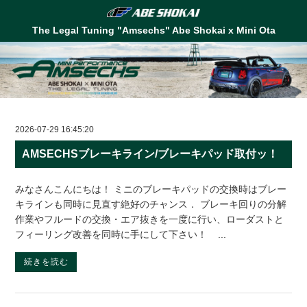
The Legal Tuning "Amsechs" Abe Shokai x Mini Ota
2026-07-29 16:45:20
AMSECHSブレーキライン/ブレーキパッド取付ッ！
みなさんこんにちは！ ミニのブレーキパッドの交換時はブレー
キラインも同時に見直す絶好のチャンス． ブレーキ回りの分解
作業やフルードの交換・エア抜きを一度に行い、ローダストと
フィーリング改善を同時に手にして下さい！ ...
続きを読む