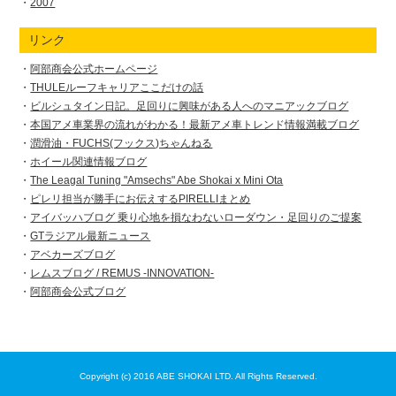
2007
リンク
阿部商会公式ホームページ
THULEルーフキャリアここだけの話
ビルシュタイン日記。足回りに興味がある人へのマニアックブログ
本国アメ車業界の流れがわかる！最新アメ車トレンド情報満載ブログ
潤滑油・FUCHS(フックス)ちゃんねる
ホイール関連情報ブログ
The Leagal Tuning "Amsechs" Abe Shokai x Mini Ota
ピレリ担当が勝手にお伝えするPIRELLIまとめ
アイバッハブログ 乗り心地を損なわないローダウン・足回りのご提案
GTラジアル最新ニュース
アベカーズブログ
レムスブログ / REMUS -INNOVATION-
阿部商会公式ブログ
Copyright (c) 2016 ABE SHOKAI LTD. All Rights Reserved.