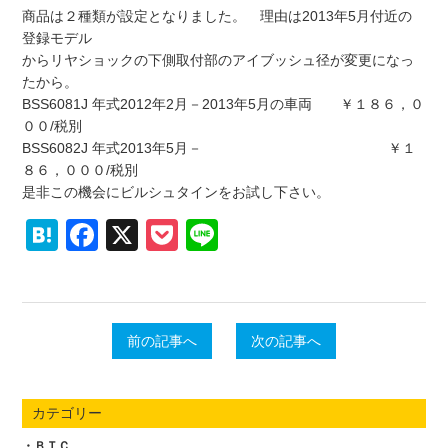
商品は２種類が設定となりました。 理由は2013年5月付近の
登録モデル
からリヤショックの下側取付部のアイブッシュ径が変更になっ
たから。
BSS6081J 年式2012年2月－2013年5月の車両 ￥１８６，０
００/税別
BSS6082J 年式2013年5月－ ￥１
８６，０００/税別
是非この機会にビルシュタインをお試し下さい。
Hatena
Facebook
X
Pocket
Line
前の記事へ
次の記事へ
カテゴリー
ＢＴＣ