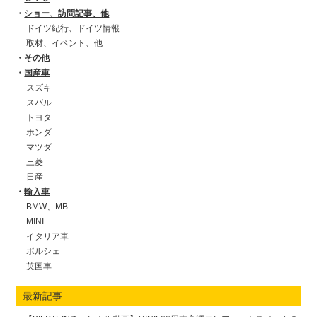
ショー、訪問記事、他
ドイツ紀行、ドイツ情報
取材、イベント、他
その他
国産車
スズキ
スバル
トヨタ
ホンダ
マツダ
三菱
日産
輸入車
BMW、MB
MINI
イタリア車
ポルシェ
英国車
最新記事