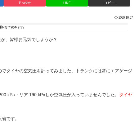
Pocket
LINE
コピー
2020.10.27
約2分
で読めます。
したが、皆様お元気でしょうか？
のでタイヤの空気圧を計ってみました。トランクには常にエアゲージ
 200 kPa・リア 190 kPaしか空気圧が入っていませんでした。
タイヤ
反省です。