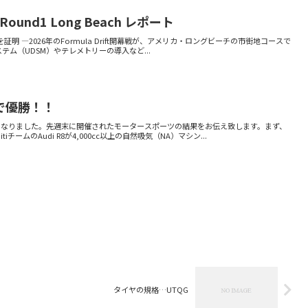
6 Round1 Long Beach レポート
lが実力を証明 ―2026年のFormula Drift開幕戦が、アメリカ・ロングビーチの市街地コースで
ム（UDSM）やテレメトリーの導入など...
で優勝！！
ヶ月となりました。先週末に開催されたモータースポーツの結果をお伝え致します。まず、
ームのAudi R8が4,000cc以上の自然吸気（NA）マシン...
タイヤの規格…UTQG