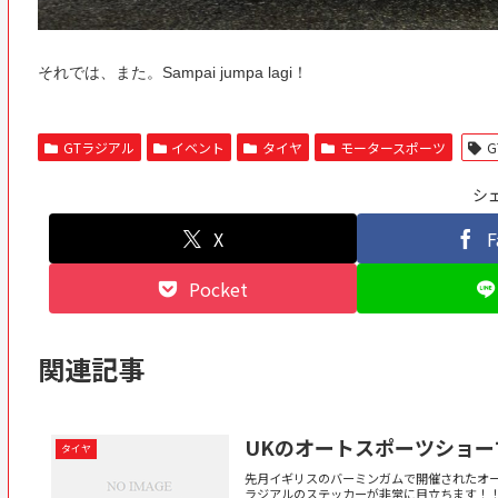
それでは、また。Sampai jumpa lagi！
GTラジアル
イベント
タイヤ
モータースポーツ
G
シ
X
F
Pocket
関連記事
UKのオートスポーツショー
タイヤ
先月イギリスのバーミンガムで開催されたオート
ラジアルのステッカーが非常に目立ちます！！実は