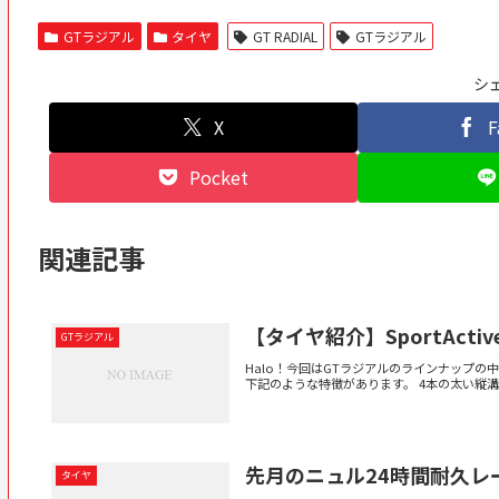
GTラジアル
タイヤ
GT RADIAL
GTラジアル
シ
X
F
Pocket
関連記事
【タイヤ紹介】SportActiv
GTラジアル
Halo！今回はGTラジアルのラインナップの中
下記のような特徴があります。 4本の太い縦溝
先月のニュル24時間耐久レー
タイヤ