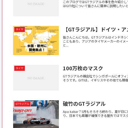
このブログではGTラジアルの事を色々紹介し
はGITI社について皆さんに簡単に説明したいと
【GTラジアル】ドイツ・ア
タイヤ
皆さんこんにちは。GTラジアルはインドネシ
こともあり、アジアのタイヤメーカーのイメ
と...
100万枚のマスク
タイヤ
GTラジアルの親会社でシンガポールにオフィス
そうです。GITIは、イギリスやその他でも積
破竹のGTラジアル
GTラジアル
Apa kabar？5月もそろそろ終わり、夏
り、日本でも距離が確保できる屋外ではマスク