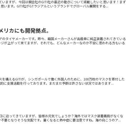
ていますが、今回は親会社のGITI社の最近の動きについて掲載したいと思います！まず
思います。GITI社がGTラジアルというブランドでグローバル展開をする...
メリカにも開発拠点。
アのタイヤメーカーです。昨今、韓国メーカーさんが高級車に純正装着されてきている
ージが上がって来てますが、それでも、どんなメーカーなのか不安に思われる方もいる
を構えるGITIが、シンガポールで働く外国人のために、100万枚のマスクを寄付した
極的に支援活動を行っております。まだまだ予断は許さない状況ではあります...
が日に日に迫ってきていますが、皆様お元気でしょうか？海外ではマスク装着義務がなくな
不要となりそうな気配です。暑くなると熱中症に要注意ですね。海の向こうのア...