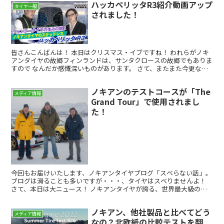
ハッカペリッタR3紹介動画アップ
タイヤ一般
されました！
皆さんこんばんは！ 本日はクリスマス・イブですね！ われらがノキ
アンタイヤの故郷フィンランドは、サンタクロースの故郷でもありま
すので なんだか感慨深いものがあります。 さて、またまた今更なの
ですが ノキアンタイヤの輸入元阿部商会のyoutu...
ノキアンのテストコースが「The
メディア情報
Grand Tour」で使用されまし
た！
今回もお届けいたします、ノキアンタイヤブログ「スベらない話」。
ブログは滑ることも多いですが・・・、タイヤはスベりませんよ！
さて、本日は大ニュース！ ノキアンタイヤが誇る、世界最大級の屋
外冬用タイヤテストコース「ホワイト・ヘル」が アマゾ...
ノキアン、他社製品と比べてどう
メディア情報
なの？北欧紙の比較テストを翻