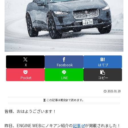
X
Facebook
はてブ
Pocket
LINE
コピー
2021.01.20
この記事は
約1分
で読めます。
皆様、おはようございます！
昨日、ENGINE WEBにノキアン紹介の
記事
が掲載されました！