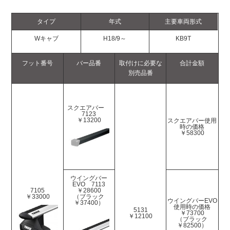
タイプ
年式
主要車両形式
Wキャブ
H18/9～
KB9T
フット番号
バー品番
取付けに必要な
合計金額
別売品番
スクエアバー
7123
￥13200
スクエアバー使用
時の価格
￥58300
ウイングバー
EVO 7113
7105
￥28600
￥33000
（ブラック
ウイングバーEVO
￥37400）
使用時の価格
5131
￥73700
￥12100
（ブラック
￥82500）