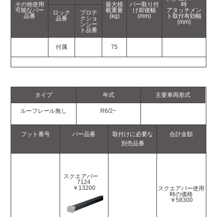
その他使用
最大積
バー取り付
時
可能なバー
載重量
け前後幅
アタッチメン
ロック
プロテ
品番
(kg)
(mm)
ト取付有効幅
品番
クショ
(mm)
ンシー
ト品番
付属
75
タイプ
年式
主要車両形式
ルーフレール無し
R6/2~
フット番号
バー品番
取付けに必要な
合計金額
別売品番
スクエアバー
7124
￥13200
スクエアバー使用
時の価格
￥58300