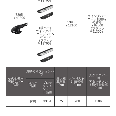
￥18700）
7205
ウイングバー
￥41800
エッジ使用時
5390
の価格
￥12100
￥82500
（後バー）
（ブラック
ウイングバー
￥91300）
エッジ 7215
￥14300
（ブラック
￥18700）
お勧めオプションパ
ーツ
スクエアバー
その他使用
最大積
バー取り付
時
可能なバー
載重量
け前後幅
アタッチメン
ロック
プロテ
品番
(kg)
(mm)
ト取付有効幅
品番
クショ
(mm)
ンシー
ト品番
付属
331-1
75
700
1106