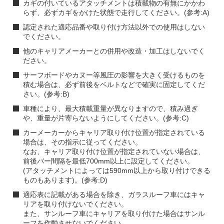
カギの付いているアタッチメントは積載物の有無にかかわ
らず、必ずカギをかけた状態で走行してください。(参考:A)
認定された適応品番や取り付け方法以外での使用はしない
でください。
他のキャリアメーカーとの併用や改造・加工はしないでく
ださい。
サーフボードやカヌー等風圧の影響を大きく受けるものを
積む場合は、必ず前後をベルトなどで確実に固定してくだ
さい。(参考:B)
車種により、最大積載重量が異なりますので、積み過ぎ
や、重量が片寄らないようにしてください。(参考:C)
カーメーカーからキャリア取り付け位置が指定されている
場合は、その指示に従ってください。
なお、キャリア取り付け位置が指定されていない場合は、
前後バー間隔を最低700mm以上に設定してください。
(アタッチメントによっては590mm以上から取り付けできる
ものもあります)。(参考:D)
適応表に記載がある場合を除き、ガラスルーフ車にはキャ
リアを取り付けないでください。
また、サンルーフ車にキャリアを取り付けた場合はサンル
ーフを作動させないでください。