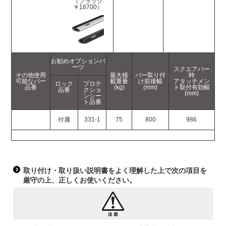
（ブラック
￥18700）
お勧めオプションパ
ーツ
スクエアバー
その他使用
最大積
バー取り付
時
可能なバー
載重量
け前後幅
アタッチメン
ロック
プロテ
品番
(kg)
(mm)
ト取付有効幅
品番
クショ
(mm)
ンシー
ト品番
付属
331-1
75
800
986
取り付け・取り扱い説明書をよく理解した上で次の項目を
厳守の上、正しくお使いください。