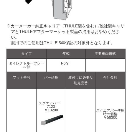
※カーメーカー純正キャリア（THULE製を含む）/他社製キャリ
アとTHULEアフターマーケット製品の混用はおやめくださ
い。
混用でのご使用はTHULE 5年保証の対象外となります。
タイプ
年式
主要車両形式
ダイレクトルーフレー
R6/2~
ル付
フット番号
バー品番
取付けに必要な
合計金額
別売品番
スクエアバー
7123
￥13200
スクエアバー使用
時の価格
￥58300