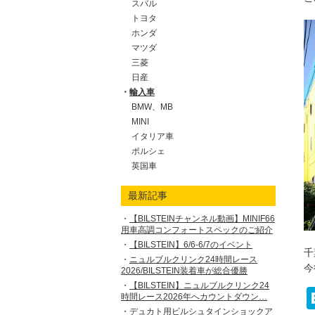
スバル
トヨタ
ホンダ
マツダ
三菱
日産
輸入車
BMW、MB
MINI
イタリア車
ポルシェ
英国車
最新記事
【BILSTEINチャンネル動画】MINIF66
用車高調コンフォートスペックのご紹介
【BILSTEIN】6/6-6/7のイベント
千
ニュルブルクリンク24時間レース
今
2026/BILSTEIN装着車が総合優勝
【BILSTEIN】ニュルブルクリンク24
時間レース2026年へカウントダウン…
デュカト用ビルシュタインショックア