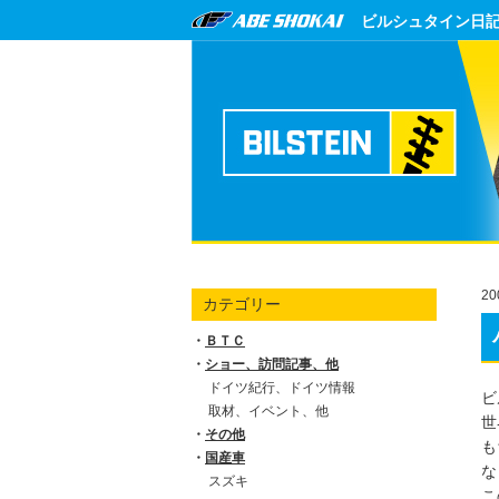
ビルシュタイン日
20
カテゴリー
ＢＴＣ
ショー、訪問記事、他
ドイツ紀行、ドイツ情報
ビ
取材、イベント、他
世
その他
も
国産車
な
スズキ
こ