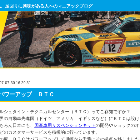
記。足回りに興味がある人へのマニアックブログ
07-07-30 16:29:31
パワーアップ ＢＴＣ
ルシュタイン・テクニカルセンター（ＢＴＣ）ってご存知ですか？
界の自動車先進国（ドイツ、アメリカ、イギリスなど）にＢＴＣは設け
ちろん日本にも、
国産車用サスペンションキット
の開発やショックのオ
どのカスタマーサービスを積極的に行っています。
の度、ＢＴＣはパワーアップして川崎から千葉にその拠点を移しました