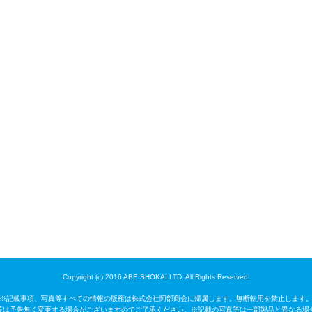
Copyright (c) 2016 ABE SHOKAI LTD. All Rights Reserved.
※記載事項、写真等すべての情報の版権は株式会社阿部商会に帰属します。無断転用を禁止します
等は予告無く変更する場合がございますのでご了承ください。※記載の写真等は一部製品と異なる場