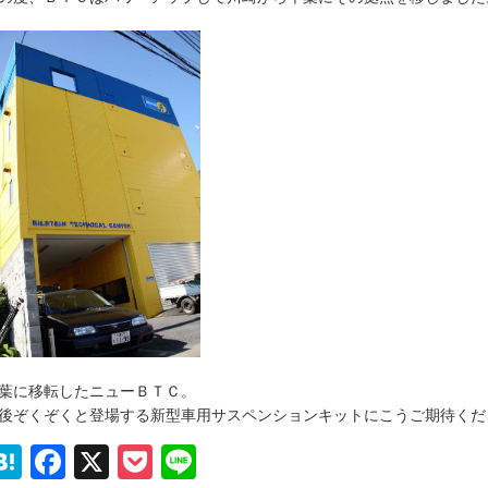
葉に移転したニューＢＴＣ。
後ぞくぞくと登場する新型車用サスペンションキットにこうご期待くだ
Hatena
Facebook
X
Pocket
Line