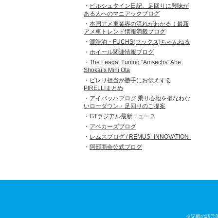
ビルシュタイン日記。足回りに興味が
ある人へのマニアックブログ
本国アメ車業界の流れがわかる！最新
アメ車トレンド情報満載ブログ
潤滑油・FUCHS(フックス)ちゃんねる
ホイール関連情報ブログ
The Leagal Tuning "Amsechs" Abe
Shokai x Mini Ota
ピレリ担当が勝手にお伝えする
PIRELLIまとめ
アイバッハブログ 乗り心地を損なわな
いローダウン・足回りのご提案
GTラジアル最新ニュース
アベカーズブログ
レムスブログ / REMUS -INNOVATION-
阿部商会公式ブログ
※記載の諸元