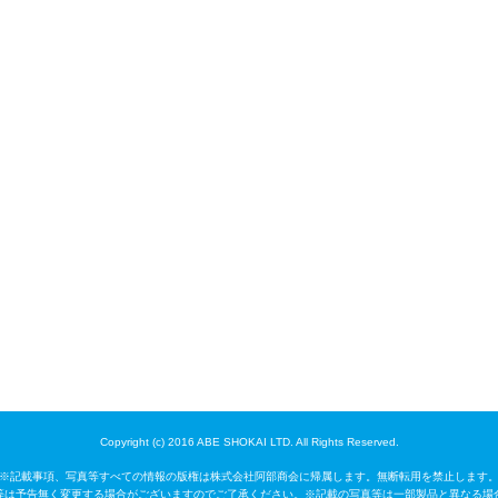
Copyright (c) 2016 ABE SHOKAI LTD. All Rights Reserved.
※記載事項、写真等すべての情報の版権は株式会社阿部商会に帰属します。無断転用を禁止します
等は予告無く変更する場合がございますのでご了承ください。※記載の写真等は一部製品と異なる場