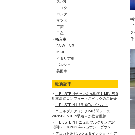
スバル
トヨタ
ホンダ
桜
マツダ
ド
三菱
３
日産
作
輸入車
BMW、MB
MINI
イタリア車
ポルシェ
英国車
最新記事
【BILSTEINチャンネル動画】MINIF66
用車高調コンフォートスペックのご紹介
【BILSTEIN】6/6-6/7のイベント
ニュルブルクリンク24時間レース
2026/BILSTEIN装着車が総合優勝
【BILSTEIN】ニュルブルクリンク24
時間レース2026年へカウントダウン…
デュカト用ビルシュタインショックア