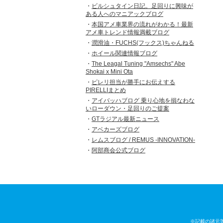
ビルシュタイン日記。足回りに興味が
ある人へのマニアックブログ
本国アメ車業界の流れがわかる！最新
アメ車トレンド情報満載ブログ
潤滑油・FUCHS(フックス)ちゃんねる
ホイール関連情報ブログ
The Leagal Tuning "Amsechs" Abe
Shokai x Mini Ota
ピレリ担当が勝手にお伝えする
PIRELLIまとめ
アイバッハブログ 乗り心地を損なわな
いローダウン・足回りのご提案
GTラジアル最新ニュース
アベカーズブログ
レムスブログ / REMUS -INNOVATION-
阿部商会公式ブログ
※記載の諸元