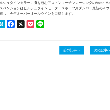
ルシュタインカラーに身を包むアストンマーチンレーシングのAston Martin V
スペンションはビルシュタインモータースポーツ用ダンパー最新の４ウ
着し、今年オーバーオールウインを目指します。
Hatena
Facebook
X
Pocket
Line
前の記事へ
次の記事