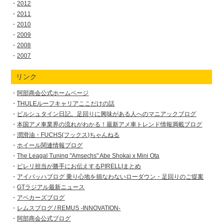
2012
2011
2010
2009
2008
2007
リンク
阿部商会公式ホームページ
THULEルーフキャリアここだけの話
ビルシュタイン日記。足回りに興味がある人へのマニアックブログ
本国アメ車業界の流れがわかる！最新アメ車トレンド情報満載ブログ
潤滑油・FUCHS(フックス)ちゃんねる
ホイール関連情報ブログ
The Leagal Tuning "Amsechs" Abe Shokai x Mini Ota
ピレリ担当が勝手にお伝えするPIRELLIまとめ
アイバッハブログ 乗り心地を損なわないローダウン・足回りのご提案
GTラジアル最新ニュース
アベカーズブログ
レムスブログ / REMUS -INNOVATION-
阿部商会公式ブログ