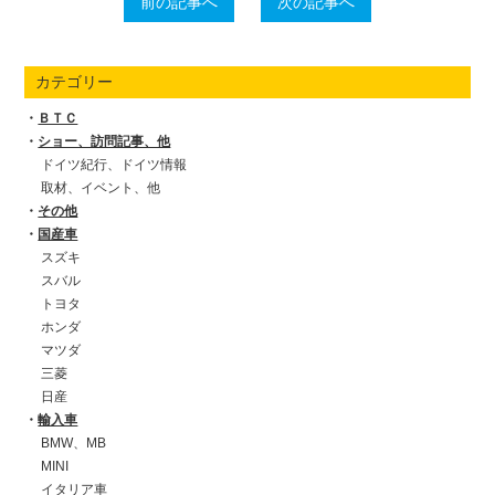
前の記事へ
次の記事へ
カテゴリー
ＢＴＣ
ショー、訪問記事、他
ドイツ紀行、ドイツ情報
取材、イベント、他
その他
国産車
スズキ
スバル
トヨタ
ホンダ
マツダ
三菱
日産
輸入車
BMW、MB
MINI
イタリア車