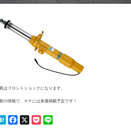
真はフロントショックになります。
新の情報で、ＨＰには来週掲載予定です！
Hatena
Facebook
X
Pocket
Line