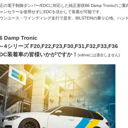
正の電子制御ダンパー/EDCに対応した純正形状B6 Damp Tronicのご
ャンセラーを使用せずにEDCを活かして装着が可能です。
ウンユース・ワインディング走行で是非、BILSTEINの乗り心地、ハ
6 Damp Tronic
～4シリーズ F20,F22,F23,F30,F31,F32,F33,F36
EDC装着車の皆様いかがですか！
(xdriveには適合しません)