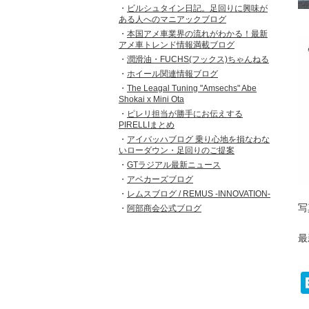
ビルシュタイン日記。足回りに興味が
ある人へのマニアックブログ
本国アメ車業界の流れがわかる！最新
アメ車トレンド情報満載ブログ
潤滑油・FUCHS(フックス)ちゃんねる
ホイール関連情報ブログ
The Leagal Tuning "Amsechs" Abe
Shokai x Mini Ota
ピレリ担当が勝手にお伝えする
PIRELLIまとめ
アイバッハブログ 乗り心地を損なわな
いローダウン・足回りのご提案
GTラジアル最新ニュース
アベカーズブログ
レムスブログ / REMUS -INNOVATION-
写
阿部商会公式ブログ
最