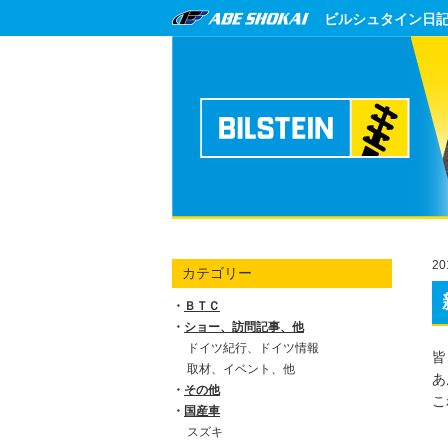
ビルシュタイン日
20
カテゴリー
ＢＴＣ
ショー、訪問記事、他
ドイツ紀行、ドイツ情報
皆
取材、イベント、他
あ
その他
こ
国産車
スズキ