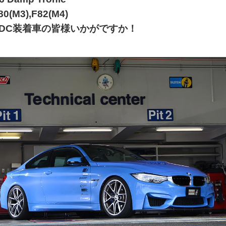
80(M3),F82(M4)
EDC装着車の皆様いかがですか！