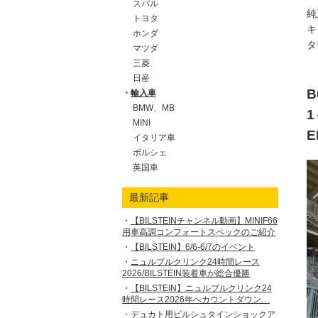
スバル
純
トヨタ
キ
ホンダ
タ
マツダ
三菱
日産
B
輸入車
BMW、MB
1
MINI
イタリア車
ポルシェ
英国車
最新記事
【BILSTEINチャンネル動画】MINIF66
用車高調コンフォートスペックのご紹介
【BILSTEIN】6/6-6/7のイベント
ニュルブルクリンク24時間レース
2026/BILSTEIN装着車が総合優勝
【BILSTEIN】ニュルブルクリンク24
時間レース2026年へカウントダウン…
デュカト用ビルシュタインショックア