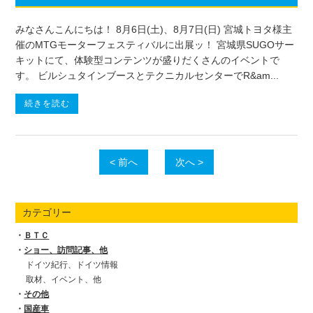
みなさんこんにちは！ 8月6日(土)、8月7日(日) 宮城トヨタ様主
催のMTGモーターフェスティバルに出展ッ！ 宮城県SUGOサー
キットにて、体験型コンテンツが盛りだくさんのイベントで
す。 ビルシュタインブースとテクニカルセンターでR&am...
続きを読む
< 前へ
次へ >
カテゴリー
ＢＴＣ
ショー、訪問記事、他
ドイツ紀行、ドイツ情報
取材、イベント、他
その他
国産車