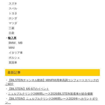
スズキ
スバル
トヨタ
ホンダ
マツダ
三菱
日産
輸入車
BMW、MB
MINI
イタリア車
ポルシェ
英国車
最新記事
【BILSTEINチャンネル動画】MINIF66用車高調コンフォートスペックの
ご紹介
【BILSTEIN】6/6-6/7のイベント
ニュルブルクリンク24時間レース2026/BILSTEIN装着車が総合優勝
【BILSTEIN】ニュルブルクリンク24時間レース2026年へカウントダウ
ン…