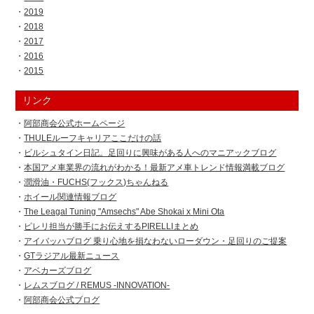
2019
2018
2017
2016
2015
リンク
阿部商会公式ホームページ
THULEルーフキャリアここだけの話
ビルシュタイン日記。足回りに興味がある人へのマニアックブログ
本国アメ車業界の流れがわかる！最新アメ車トレンド情報満載ブログ
潤滑油・FUCHS(フックス)ちゃんねる
ホイール関連情報ブログ
The Leagal Tuning "Amsechs" Abe Shokai x Mini Ota
ピレリ担当が勝手にお伝えするPIRELLIまとめ
アイバッハブログ 乗り心地を損なわないローダウン・足回りのご提案
GTラジアル最新ニュース
アベカーズブログ
レムスブログ / REMUS -INNOVATION-
阿部商会公式ブログ