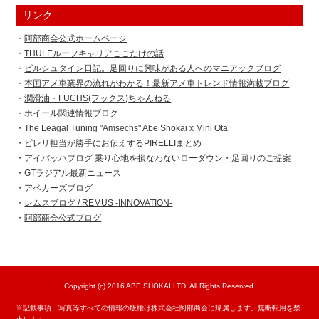
リンク
阿部商会公式ホームページ
THULEルーフキャリアここだけの話
ビルシュタイン日記。足回りに興味がある人へのマニアックブログ
本国アメ車業界の流れがわかる！最新アメ車トレンド情報満載ブログ
潤滑油・FUCHS(フックス)ちゃんねる
ホイール関連情報ブログ
The Leagal Tuning "Amsechs" Abe Shokai x Mini Ota
ピレリ担当が勝手にお伝えするPIRELLIまとめ
アイバッハブログ 乗り心地を損なわないローダウン・足回りのご提案
GTラジアル最新ニュース
アベカーズブログ
レムスブログ / REMUS -INNOVATION-
阿部商会公式ブログ
Copyright (c) 2016 ABE SHOKAI LTD. All Rights Reserved.
※記載事項、写真等すべての情報の版権は株式会社阿部商会に帰属します。無断転用を禁