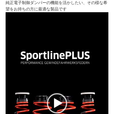
純正電子制御ダンパーの機能を活かしたい、その様な希
望をお持ちの方に最適な製品です
動
画
プ
レ
ー
ヤ
ー