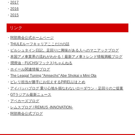
2017
2016
2015
リンク
阿部商会公式ホームページ
THULEルーフキャリアここだけの話
ビルシュタイン日記。足回りに興味がある人へのマニアックブログ
本国アメ車業界の流れがわかる！最新アメ車トレンド情報満載ブログ
潤滑油・FUCHS(フックス)ちゃんねる
ホイール関連情報ブログ
The Leagal Tuning "Amsechs" Abe Shokai x Mini Ota
ピレリ担当が勝手にお伝えするPIRELLIまとめ
アイバッハブログ 乗り心地を損なわないローダウン・足回りのご提案
GTラジアル最新ニュース
アベカーズブログ
レムスブログ / REMUS -INNOVATION-
阿部商会公式ブログ