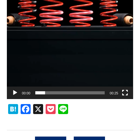
00:00
00:25
Hatena
Facebook
X
Pocket
Line