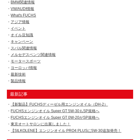
BMW関連情報
VW/AUDI情報
What's FUCHS
アジア情報
イベント
オイル豆知識
キャンペーン
スバル関連情報
メルセデスベンツ関連情報
モータースポーツ
ヨーロッパ情報
最新技術
製品情報
最新記事
【新製品】FUCHSディーゼル用エンジンオイル（DH-2）
FUCHSエンジンオイル Super GT 5W-30もSP規格へ
FUCHSエンジンオイル Super GT 0W-20がSP規格へ
東京オートサロンに出展しました！
【SILKOLENE】エンジンオイル PRO4 PLUSに5W-30追加発売！