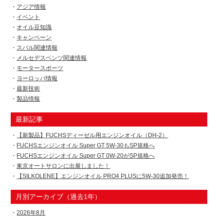
アジア情報
イベント
オイル豆知識
キャンペーン
スバル関連情報
メルセデスベンツ関連情報
モータースポーツ
ヨーロッパ情報
最新技術
製品情報
最新記事
【新製品】FUCHSディーゼル用エンジンオイル（DH-2）
FUCHSエンジンオイル Super GT 5W-30もSP規格へ
FUCHSエンジンオイル Super GT 0W-20がSP規格へ
東京オートサロンに出展しました！
【SILKOLENE】エンジンオイル PRO4 PLUSに5W-30追加発売！
月別アーカイブ（過去1年）
2026年8月