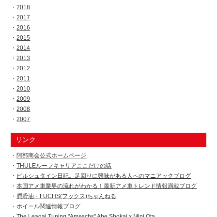
2018
2017
2016
2015
2014
2013
2012
2011
2010
2009
2008
2007
リンク
阿部商会公式ホームページ
THULEルーフキャリアここだけの話
ビルシュタイン日記。足回りに興味がある人へのマニアックブログ
本国アメ車業界の流れがわかる！最新アメ車トレンド情報満載ブログ
潤滑油・FUCHS(フックス)ちゃんねる
ホイール関連情報ブログ
The Leagal Tuning "Amsechs" Abe Shokai x Mini Ota