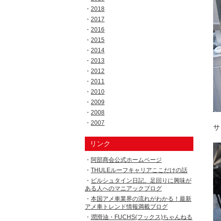
2018
2017
2016
2015
2014
2013
2012
2011
2010
2009
2008
2007
サ
リンク
阿部商会公式ホームページ
THULEルーフキャリアここだけの話
ビルシュタイン日記。足回りに興味が
ある人へのマニアックブログ
本国アメ車業界の流れがわかる！最新
アメ車トレンド情報満載ブログ
潤滑油・FUCHS(フックス)ちゃんねる