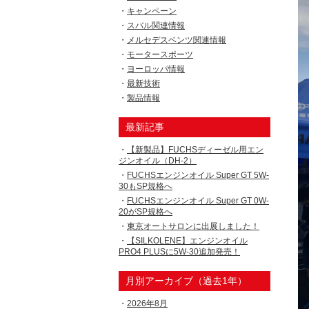
キャンペーン
スバル関連情報
メルセデスベンツ関連情報
モータースポーツ
ヨーロッパ情報
最新技術
製品情報
最新記事
【新製品】FUCHSディーゼル用エン
ジンオイル（DH-2）
FUCHSエンジンオイル Super GT 5W-
30もSP規格へ
FUCHSエンジンオイル Super GT 0W-
20がSP規格へ
東京オートサロンに出展しました！
【SILKOLENE】エンジンオイル
PRO4 PLUSに5W-30追加発売！
月別アーカイブ（過去1年）
2026年8月