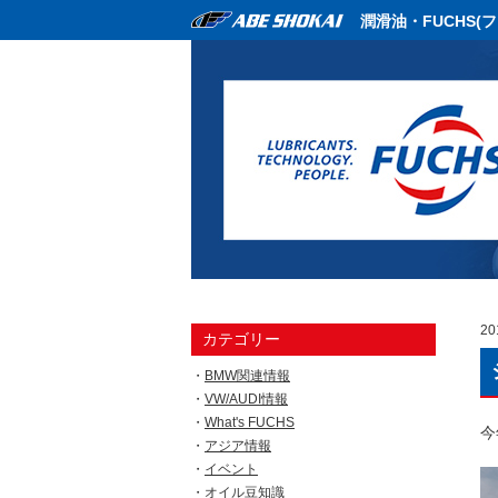
潤滑油・FUCHS(
20
カテゴリー
BMW関連情報
VW/AUDI情報
What's FUCHS
今
アジア情報
イベント
オイル豆知識