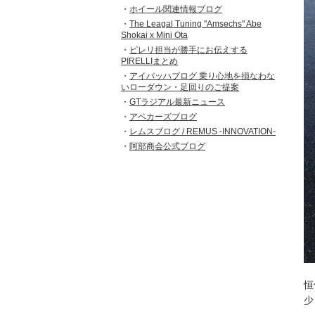
ホイール関連情報ブログ
The Leagal Tuning "Amsechs" Abe
Shokai x Mini Ota
ピレリ担当が勝手にお伝えする
PIRELLIまとめ
アイバッハブログ 乗り心地を損なわな
いローダウン・足回りのご提案
GTラジアル最新ニュース
アベカーズブログ
レムスブログ / REMUS -INNOVATION-
阿部商会公式ブログ
恒
少