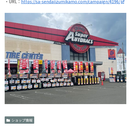
・URL：
https://sa-sendaiizumikamo.com/campaign/4196/
ショップ情報