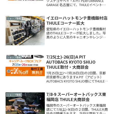
クスナゴヤベイ・A PIT PERFORMANCE
GARAGE 名古屋にて、THULEイベントを
開催いたします。イベント2日間は、
THULEスタッフによる商品案内やお悩み
相談を承ります。THUL...
イエローハットモンテ豊橋飯村店
ショップ情報
THULEコーナー拡大
愛知県のイエローハットモンテ豊橋飯村
店のTHULEコーナーが拡大しました。写
真のように人気のキャニオンやレンジャ
ー90、FORCE XTの展示をしております。
一部の車種キットは在庫をしています
が、その他のキットも取り寄せ可能とな
っております...
7/25(土)-26(日)A PIT
ショップ情報
AUTOBACS KYOTO SHIJO
THULE取付・大商談会
7月25日(土)〜7月26日(日)の2日間、京都
府京都市にありますA PIT（アピット）
AUTOBACS KYOTO SHIJO様にてTHULE取
付・大商談会を開催します。8月から値上
げがありますので是非お求めやすい価格
の時にご来場、ご相談...
7/8-9 スーパーオートバックス東
ショップ情報
福岡店 THULE大商談会
福岡市のスーパーオートバックス東福岡
店にて7/8(土)-9(日)の２日間、THULE大商
談会が開催されます。当日は弊社スタッ