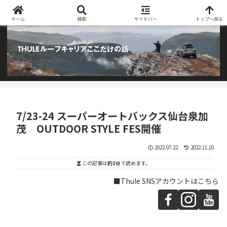
阿部商会取り扱いのTHULEルーフキャリアとアウトドア用品のブログです
ホーム
検索
サイドバー
トップへ戻る
7/23-24 スーパーオートバックス仙台泉加
茂 OUTDOOR STYLE FES開催
2022.07.22
2022.11.10
この記事は
約1分
で読めます。
■Thule SNSアカウントはこちら