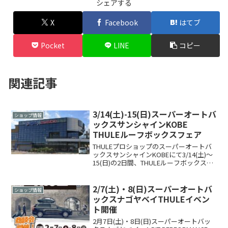
シェアする
X
Facebook
はてブ
Pocket
LINE
コピー
関連記事
3/14(土)-15(日)スーパーオートバ
ショップ情報
ックスサンシャインKOBE
THULEルーフボックスフェア
THULEプロショップのスーパーオートバ
ックスサンシャインKOBEにて3/14(土)～
15(日)の2日間、THULEルーフボックスフ
ェアが開催されます。(同時開催：スバル
フェア）期間中は特典がいっぱい！しか
も自分の車に適した商品なども相談で...
2/7(土)・8(日)スーパーオートバ
ショップ情報
ックスナゴヤベイTHULEイベン
ト開催
2月7日(土)・8日(日)スーパーオートバッ