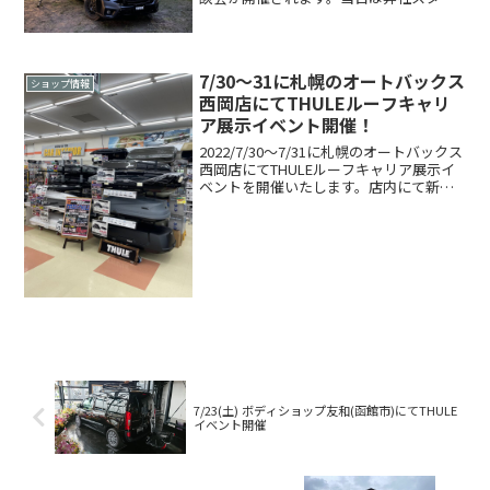
フも豊富な知識でアドバイス致します。
テント装着車CX-5も展示します！＜特典
その１＞THULE店頭通常価格より全品1...
7/30～31に札幌のオートバックス
ショップ情報
西岡店にてTHULEルーフキャリ
ア展示イベント開催！
2022/7/30～7/31に札幌のオートバックス
西岡店にてTHULEルーフキャリア展示イ
ベントを開催いたします。店内にて新た
にTHULEの人気商品を展示、さらに
THULEルーフトップテントのデモカーも
登場予定です。期間中、弊社スタッフも
ア...
7/23(土) ボディショップ友和(函館市)にてTHULE
イベント開催