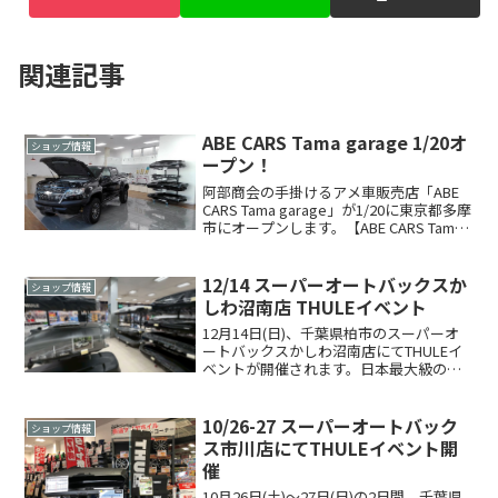
関連記事
ABE CARS Tama garage 1/20オ
ショップ情報
ープン！
阿部商会の手掛けるアメ車販売店「ABE
CARS Tama garage」が1/20に東京都多摩
市にオープンします。【ABE CARS Tama
garage】東京都多摩市永山6-22-3tel.042-
311-0041アメ車と一緒に各種T...
12/14 スーパーオートバックスか
ショップ情報
しわ沼南店 THULEイベント
12月14日(日)、千葉県柏市のスーパーオ
ートバックスかしわ沼南店にてTHULEイ
ベントが開催されます。日本最大級のル
ーフBOX展示数を誇る店舗での大商談
会！冬本番！スキー・スノーボード・冬
キャンプ・旅行に最適なキャリアの準備
10/26-27 スーパーオートバック
ショップ情報
をしませんか？...
ス市川店にてTHULEイベント開
催
10月26日(土)〜27日(日)の2日間、千葉県