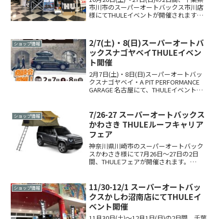
市川市のスーパーオートバックス市川店
様にてTHULEイベントが開催されます。
秋の行楽シーズン到来！キャンプに旅行
に最適なキャリアの準備をしませんか？
弊社スタッフがお客様にベストなTHULE
2/7(土)・8(日)スーパーオートバ
ショップ情報
製品...
ックスナゴヤベイTHULEイベン
ト開催
2月7日(土)・8日(日)スーパーオートバッ
クスナゴヤベイ・A PIT PERFORMANCE
GARAGE 名古屋にて、THULEイベントを
開催いたします。イベント2日間は、
THULEスタッフによる商品案内やお悩み
相談を承ります。THUL...
7/26-27 スーパーオートバックス
ショップ情報
かわさき THULEルーフキャリア
フェア
神奈川県川崎市のスーパーオートバック
スかわさき様にて7月26日～27日の2日
間、THULEフェアが開催されます。
THULE ルーフキャリアフェア – キャリア
でもっと夏のアウトドアレジャーを楽し
もう！ – スーパーオートバックスかわさ
11/30-12/1 スーパーオートバッ
ショップ情報
きTH...
クスかしわ沼南店にてTHULEイ
ベント開催
11月30日(土)〜12月1日(日)の2日間、千葉