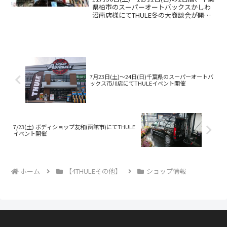
県柏市のスーパーオートバックスかしわ
沼南店様にてTHULE冬の大商談会が開催
されます。冬本番！キャンプに旅行にス
キー&スノーボードに最適なキャリアの準
備をしませんか？弊社スタッフがお客様
にベ...
7月23日(土)〜24日(日)千葉県のスーパーオートバ
ックス市川店にてTHULEイベント開催
7/23(土) ボディショップ友和(函館市)にてTHULE
イベント開催
ホーム
【4THULEその他】
ショップ情報