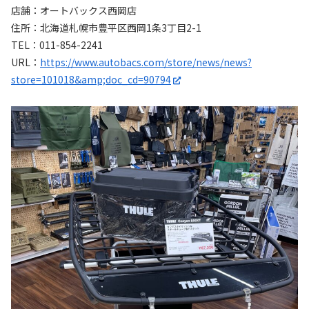
店舗：オートバックス西岡店
住所：北海道札幌市豊平区西岡1条3丁目2-1
TEL：011-854-2241
URL：
https://www.autobacs.com/store/news/news?
store=101018&amp;doc_cd=90794