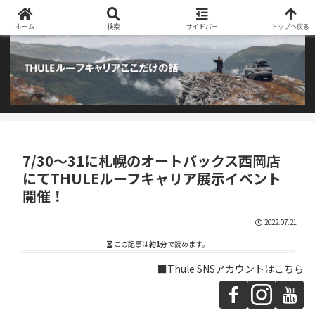
阿部商会取り扱いのTHULEルーフキャリアとアウトドア用品のブログです
ホーム
検索
サイドバー
トップへ戻る
7/30～31に札幌のオートバックス西岡店
にてTHULEルーフキャリア展示イベント
開催！
2022.07.21
この記事は
約1分
で読めます。
■Thule SNSアカウントはこちら