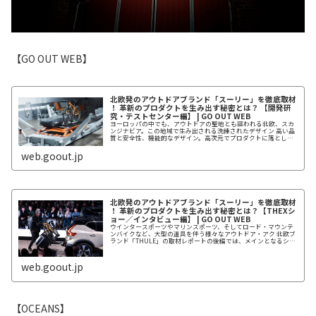
【GO OUT WEB】
北欧発のアウトドアブランド「スーリー」を徹底取材
！ 革新のプロダクトを生み出す秘密とは？ 【開発研
究・テストセンター編】 | GO OUT WEB
ヨーロッパの中でも、アウトドアの聖地とも謳われる北欧、スカ
ンジナビア。この地域で生み出される洗練されたデザイン 高い品
質と安全性、機能的なデザイン。高次元でプロダクトに落とし込
むためのモノ作りで定評のある「THULE」。同ブランドのイベン
ト...
web.goout.jp
北欧発のアウトドアブランド「スーリー」を徹底取材
！ 革新のプロダクトを生み出す秘密とは？【THEXシ
ョー／インタビュー編】 | GO OUT WEB
ウインタースポーツやマリンスポーツ、そしてロード・マウンテ
ンバイクなど、大型の道具を伴う様々なアウトドア・アク 北欧ブ
ランド「THULE」の取材レポートの後編では、メインとなるショ
ー「THULE Experience = THEX 」の様子...
web.goout.jp
【OCEANS】