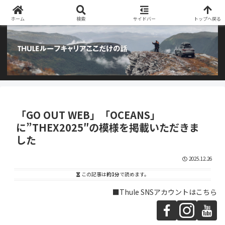
阿部商会取り扱いのTHULEルーフキャリアとアウトドア用品のブログです
ホーム
検索
サイドバー
トップへ戻る
「GO OUT WEB」「OCEANS」
に”THEX2025″の模様を掲載いただきま
した
2025.12.26
この記事は
約1分
で読めます。
■Thule SNSアカウントはこちら