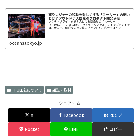
旅やレジャーの移動を楽しくする「スーリー」の魅力
とは？アウトドア大国発のプロダクト開発秘話
アクティブライフを送る人にはお馴染みの「スーリー
（THULE）」。車に取り付けるキャリアやルーフトップテントで
は、世界で圧倒的な支持を得るブランドだ。昨今ではキャリアだ
けでなく、バッグやスーツケース、ベビーカーなども人気上昇中
で、まさにスー...
oceans.tokyo.jp
THULE社について
雑誌・取材
シェアする
X
Facebook
はてブ
Pocket
LINE
コピー