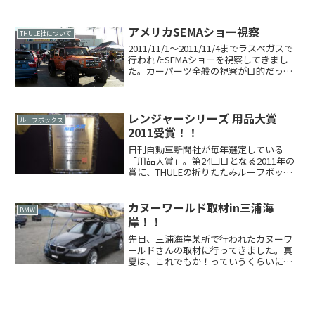
りました！日本からショー会場へはいろ
いろなルートがあるようですが、まずは
アメリカSEMAショー視察
羽田からミュンヘンに...
THULE社について
2011/11/1～2011/11/4までラスベガスで
行われたSEMAショーを視察してきまし
た。カーパーツ全般の視察が目的だった
のですが、やはり気になるルーフキャリ
アをチェックしてきました。ボックス
「エクセレンス」の「X」デザインの部分
をボ...
レンジャーシリーズ 用品大賞
ルーフボックス
2011受賞！！
日刊自動車新聞社が毎年選定している
「用品大賞」。第24回目となる2011年の
賞に、THULEの折りたたみルーフボック
ス「レンジャーシリーズ」が選ばれまし
た特に都会のユーザーにとって、ルーフ
ボックスを使う上で悩みの種でもある、
カヌーワールド取材in三浦海
BMW
置き場所に困ると...
岸！！
先日、三浦海岸某所で行われたカヌーワ
ールドさんの取材に行ってきました。真
夏は、これでもか！っていうくらいに賑
わう海ですが、この日は３月の平日とい
うこともありし～んとおとなしい姿を見
せてくれました現地に着くと早速、阿部
商会のTHULE号(BM...