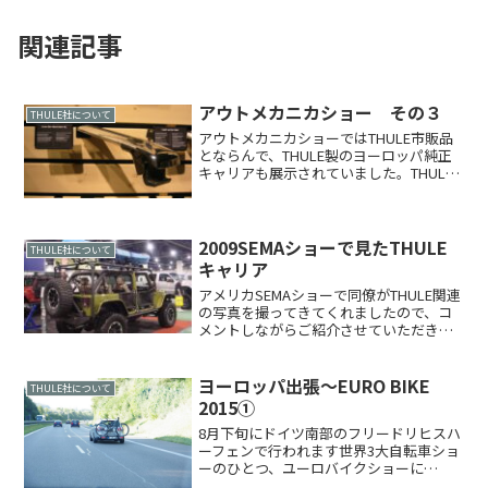
関連記事
アウトメカニカショー その３
THULE社について
アウトメカニカショーではTHULE市販品
とならんで、THULE製のヨーロッパ純正
キャリアも展示されていました。THULE
製VWトゥアレグ用純正バー。下のレール
もTHULE製です。バーは独特の形状です
ね。THULE製ボルボXC60!?用純正バ...
2009SEMAショーで見たTHULE
THULE社について
キャリア
アメリカSEMAショーで同僚がTHULE関連
の写真を撮ってきてくれましたので、コ
メントしながらご紹介させていただきま
す。THULEブース。プロフェッショナル
キャリア中心の展示です。アメリカでは
ツールメーカー「DEWALT」
ヨーロッパ出張～EURO BIKE
THULE社について
（Black&De...
2015①
8月下旬にドイツ南部のフリードリヒスハ
ーフェンで行われます世界3大自転車ショ
ーのひとつ、ユーロバイクショーに
THULE社訪問をかねて初めて行ってまい