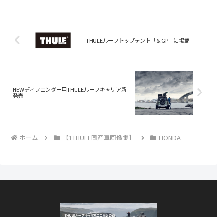
無車用ベースキャリア】フット 754
￥19,000スクエ...
THULEルーフトップテント「＆GP」に掲載
NEWディフェンダー用THULEルーフキャリア新
発売
ホーム
【1THULE国産車画像集】
HONDA