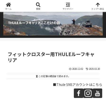
阿部商会取り扱いのTHULEルーフキャリアとアウトドア用品のブログです
ホーム
検索
サイドバー
トップへ戻る
フィットクロスター用THULEルーフキャ
リア
2020.12.02
2025.02.20
この記事は
約2分
で読めます。
■Thule SNSアカウントはこちら