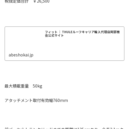
税抜定価合計 ￥26,500
フィット ｜ THULEルーフキャリア輸入代理店阿部商
会公式サイト
abeshokai.jp
最大積載重量 50kg
アタッチメント取付有効幅760mm