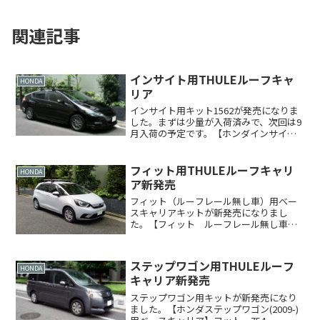
関連記事
インサイト用THULEルーフキャ
HONDA
リア
インサイト用キット1562が発売になりま
した。まずは少量が入荷済みで、次回は9
月入荷の予定です。【ホンダインサイト
(09-)用ベースキャリア】
TH750TH769※THKIT1562------------税込
26,250円※エアロバーTH...
フィット用THULEルーフキャリ
HONDA
ア新発売
フィット（ルーフレール無し車）用ベー
スキャリアキットが新発売になりまし
た。【フィット ルーフレール無し車
（2020~）用ベースキャリア】●ウイング
バーエッジ仕様7205＋7214＋7213＋
KIT5274税込定価合計 ￥57,200（ブラ
ステップワゴン用THULEルーフ
ッ...
HONDA
キャリア新発売
ステップワゴン用キットが新発売になり
ました。【ホンダステップワゴン(2009-)