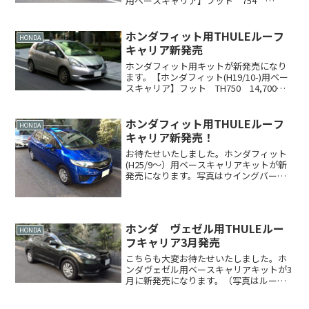
用ベースキャリア】フット 754
￥16,800バー 763 ￥7,350※キット
1583 ￥5,250-----------------税込み合
計 ￥29,...
ホンダフィット用THULEルーフ
HONDA
キャリア新発売
ホンダフィット用キットが新発売になり
ます。【ホンダフィット(H19/10-)用ベー
スキャリア】フット TH750 14,700円
バー TH761 5,775円※キット
THKIT1465 5,250円--------------------...
ホンダフィット用THULEルーフ
HONDA
キャリア新発売！
お待たせいたしました。ホンダフィット
(H25/9～）用ベースキャリアキットが新
発売になります。写真はウイングバーを
取り付けています。【ホンダフィット(Ｈ
25/9～）用ベースキャリア】フット
TH754 19,000円バー TH761 6,0...
ホンダ ヴェゼル用THULEルー
HONDA
フキャリア3月発売
こちらも大変お待たせいたしました。ホ
ンダヴェゼル用ベースキャリアキットが3
月に新発売になります。（写真はルーフ
レール無車、ウイングバーを装着してい
ます）【ホンダヴェゼル ルーフレール