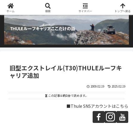
阿部商会取り扱いのTHULEルーフキャリアとアウトドア用品のブログです
ホーム
検索
サイドバー
トップへ戻る
旧型エクストレイル(T30)THULEルーフキ
ャリア追加
2009.02.19
2025.02.19
この記事は
約1分
で読めます。
■Thule SNSアカウントはこちら