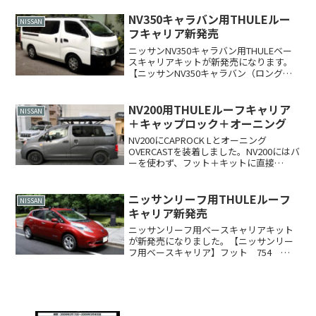
NV350キャラバン用THULEルー
NISSAN
フキャリア新発売
ニッサンNV350キャラバン用THULEベー
スキャリアキットが新発売になります。
【ニッサンNV350キャラバン（ロングボ
ディ標準ルーフ車）用ベースキャリア】
フット 753 ￥19,950バー 762
￥7,350※キット 3122 ￥8,4...
NV200用THULEルーフキャリア
NISSAN
＋キャップロック＋オーニング
NV200にCAPROCK Lとオーニング
OVERCASTを装着しました。NV200にはバ
ーを使わず、フット＋キットに直接
CAPROCK M/Lを装着可能です。写真の
CAPROCKは Lサイズ（190x150cm）で
す。横からの写真です。オ...
ニッサンリーフ用THULEルーフ
NISSAN
キャリア新発売
ニッサンリーフ用ベースキャリアキット
が新発売になりました。【ニッサンリー
フ用ベースキャリア】フット 754
￥16,800バー 769 ￥6,300※キット
1633 ￥5,250---------------------税込み合
計 ￥28...