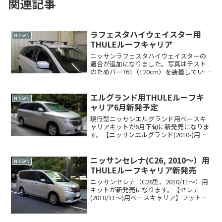
関連記事
ラフェスタハイウェイスター用
NISSAN
THULEルーフキャリア
ニッサンラフェスタハイウェイスターの
適合が追加になりました。写真はテスト
のためバー761（120cm）を装着していま
す。【ラフェスタハイウェイスター
(2011/6～)用ベースキャリア】フット
753 ￥18,900バー 760 ￥5,250...
エルグランド用THULEルーフキ
NISSAN
ャリア6月新発予定
現行型ニッサンエルグランド用ベースキ
ャリアキットが6月下旬に新発売になりま
す。【ニッサンエルグランド(2010-)用ベ
ースキャリア】フット 754 ￥16,800バ
ー 762 ￥6,825※キット 1628
￥5,250----------...
ニッサンセレナ(C26, 2010～）用
NISSAN
THULEルーフキャリア新発売
ニッサンセレナ（C26型、2010/11～）用
キットが新発売になります。【セレナ
(2010/11～)用ベースキャリア】フット
754 ￥16,800バー 762 ￥6,825※キッ
ト 1650 ￥5,250-----------------...