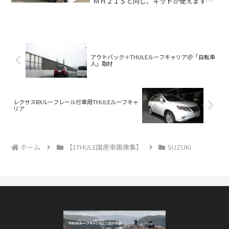
ＭＨ２１Ｓと同じ、キットが使えますマ
ッチング車両は、スズキ・ワゴンＲ ２
００８年モデル 型式：ＭＨ２２Ｓ【使
用ベースキャリア】フット：ＴＨ７５０
バー：ＴＨ７６１(ス...
アウトバック＋THULEルーフキャリア＠「自転車
人」取材
レクサスRXルーフレール付車用THULEルーフキャ
リア
ホーム
【1THULE国産車画像集】
SUZUKI