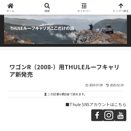
阿部商会取り扱いのTHULEルーフキャリアとアウトドア用品のブログです
ホーム
検索
サイドバー
トップへ戻る
ワゴンR（2008-）用THULEルーフキャリ
ア新発売
2010.07.09
2025.02.19
この記事は
約1分
で読めます。
■Thule SNSアカウントはこちら