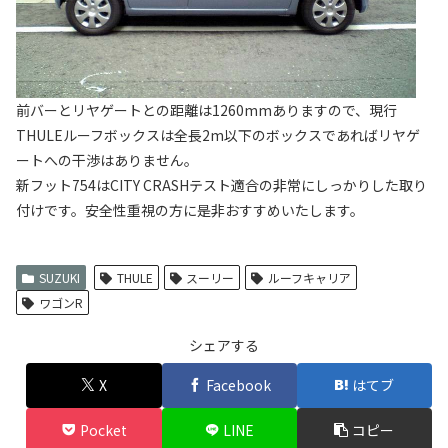
前バーとリヤゲートとの距離は1260mmありますので、現行
THULEルーフボックスは全長2m以下のボックスであればリヤゲ
ートへの干渉はありません。
新フット754はCITY CRASHテスト適合の非常にしっかりした取り
付けです。安全性重視の方に是非おすすめいたします。
SUZUKI
THULE
スーリー
ルーフキャリア
ワゴンR
シェアする
X
Facebook
はてブ
Pocket
LINE
コピー