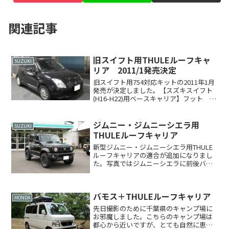
関連記事
旧スイフト用THULEルーフキャ
SUZUKI
リア 2011/1発売決定
旧スイフト用754対応キットの2011年1月
発売が決定しました。【スズキスイフト
(H16-H22)用ベースキャリア】フット
754 ￥16,800バー 761 ￥5,775※キッ
ト 1622 ￥5,250-----------------税...
ジムニー・ジムニーシエラ用
SUZUKI
THULEルーフキャリア
新型ジムニー・ジムニーシエラ用THULE
ルーフキャリアの適合が追加になりまし
た。写真ではジムニーシエラに前後バー
間隔75cmでベースキャリアを装着してい
ます。またベースキャリア装着高さは、
ルーフ中央部で7.5cmほど高くなります。
バモス＋THULEルーフキャリア
取付部のア...
HONDA
先日撮影のために千葉県のキャンプ場に
お邪魔しました。こちらのキャンプ場は
都心から近いですが、とても自然に恵ま