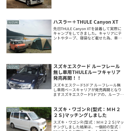
れており、イメージした写真を取ること
ができとても良かったです。今回使用し
たTHULE製品はCanyon 859XT（スズキ ハ
スラー...
ハスラー＋THULE Canyon XT
SUZUKI
先日THULE Canyon XTを装着して実際に
キャンプをしてきました。キャリアにテ
ントやタープ、寝袋など載せた為、車内
にとてもスペースが空き、この日はとて
も快適に運転できました。今回は2人のた
めキャリアの上にそんなに載せませんで
したが、...
スズキエスクード ルーフレール
SUZUKI
無し車用THULEルーフキャリア
発売再開！！
スズキエスクード5ドア ルーフレール無
し車用ベースキャリアが発売再開となり
ますスズキエスクード5ドアの、ルーフレ
ール無し車専用のキット1402は、従来の
750フットですとエアロバーの装着が非常
に困難だったため、以前から改良を続け
スズキ・ワゴンＲ(型式：ＭＨ２
SUZUKI
ておりました...
２Ｓ)マッチングしました
スズキ・ワゴンＲ(型式：ＭＨ２２Ｓ)マッ
チングしました結果は、一個前の型式：