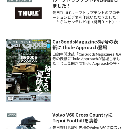
ルーフトップテント
ました！
先日THULEルーフトップテントのプロモ
ーションビデオを作成いただきました！
こちらはサンテレビ様（関西３ｃｈ）の
TV番組『週感！PV』内で放映いただきま
した。撮影は鹿が途中で出てくるほど大
自然に囲まれたキャンプ場で行い、とて
も美しい映像とな...
CarGoodsMagazine8月号の表
ルーフトップテント
紙にThule Approach登場
自動車関連誌「CarGoodsMagazine」8月
号の表紙にThule Approachが登場しまし
た！今回見開きでThule Approachの特集
記事も掲載いただいておりますので、バ
ックナンバーを入手できる場合には是非
お手に取ってご覧...
Volvo V60 Cross Countryに
VOLVO
Tepui Foothillを装着
先日弊社お取引先様のVolvo V60クロスカ