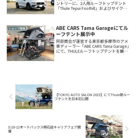
ントリーに、2人用ルーフトップテント
「Thule Tepui Foothill」およびサイクル
キャリア「Thule ProRide 598」を装着い
ただきましたのでご紹介いたします。 ｄ
Thul...
ABE CARS Tama Garageにてル
ショップ情報
ーフテント展示中
阿部商会が運営する東京都多摩市のアメ
車ディーラー「ABE CARS Tama Garage」
にて、THULEルーフトップテントを展示
中です。東京都内でTHULEルーフトップ
テントの展示＋販売(取付)を行っている唯
一の販売店になります。ちなみ...
【TOKYO AUTO SALON 2023】にてThule新ルー
フテントを日本初公開
3/10-12オートバックス明石店キャリアフェア開
催