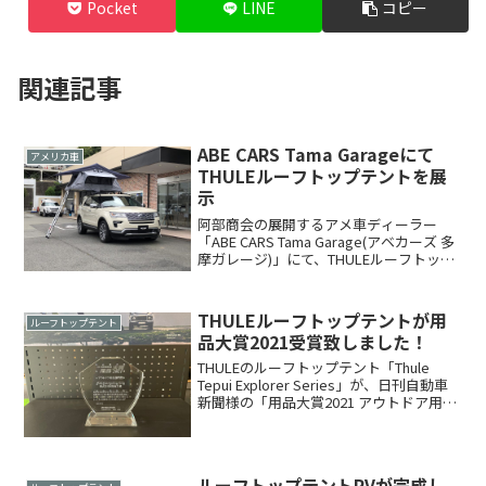
Pocket
LINE
コピー
関連記事
ABE CARS Tama Garageにて
アメリカ車
THULEルーフトップテントを展
示
阿部商会の展開するアメ車ディーラー
「ABE CARS Tama Garage(アベカーズ 多
摩ガレージ)」にて、THULEルーフトップ
テントを展示しました！お車を見に来ら
れる方はもちろん、ルーフテントのみの
購入・後日取付けも承っていますので...
THULEルーフトップテントが用
ルーフトップテント
品大賞2021受賞致しました！
THULEのルーフトップテント「Thule
Tepui Explorer Series」が、日刊自動車
新聞様の「用品大賞2021 アウトドア用品
部門賞」に受賞致しました！昨年6月より
販売開始し大変好評の同商品ですが、こ
のような賞をいただくこ...
ルーフトップテントPVが完成し