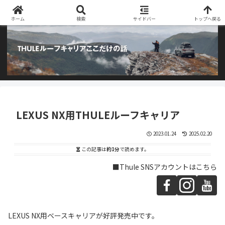
阿部商会取り扱いのTHULEルーフキャリアとアウトドア用品のブログです
ホーム
検索
サイドバー
トップへ戻る
LEXUS NX用THULEルーフキャリア
2023.01.24
2025.02.20
この記事は
約1分
で読めます。
■Thule SNSアカウントはこちら
LEXUS NX用ベースキャリアが好評発売中です。