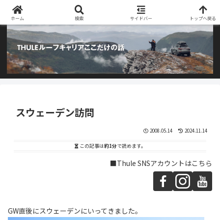
阿部商会取り扱いのTHULEルーフキャリアとアウトドア用品のブログです
ホーム
検索
サイドバー
トップへ戻る
スウェーデン訪問
2008.05.14
2024.11.14
この記事は
約1分
で読めます。
■Thule SNSアカウントはこちら
GW直後にスウェーデンにいってきました。