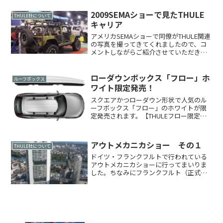
ック、チタン）のMOTION3から22,000円
アップの220,00...
2009SEMAショーで見たTHULE
THULE社について
キャリア
アメリカSEMAショーで同僚がTHULE関連
の写真を撮ってきてくれましたので、コ
メントしながらご紹介させていただきま
す。THULEブース。プロフェッショナル
キャリア中心の展示です。アメリカでは
ツールメーカー「DEWALT」
ローダウンボックス「フロー」ホ
ルーフボックス
（Black&De...
ワイト限定発売！
スクエアかつローダウン形状で人気のル
ーフボックス「フロー」のホワイトが限
定発売されます。【THULEフロー限定ホ
ワイト】品番TH606-1税抜価格￥200,000
外寸226 x 87 x 31cm※寸法等のスペック
は発売中のフロー（グロスブ...
アウトメカニカショー その１
THULE社について
ドイツ・フランクフルトで行われている
アウトメカニカショーに行ってまいりま
した。ちなみにフランクフルト（正式に
はフランクフルト・アム・マイン、「マ
イン川のほとりのフランクフルト」の
意）はヨーロッパの中央に位置し、交
通・貿易の要衝として栄えてき...