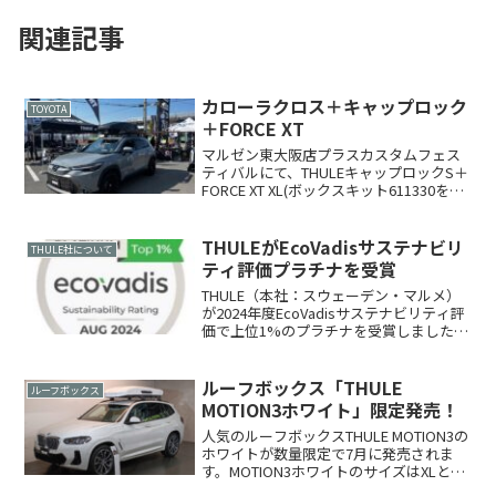
関連記事
カローラクロス＋キャップロック
TOYOTA
＋FORCE XT
マルゼン東大阪店プラスカスタムフェス
ティバルにて、THULEキャップロックS＋
FORCE XT XL(ボックスキット611330を利
用)＋プロライド598を装着したカローラ
クロスを展示しました。ルーフボックス
はそのままでは底の凹凸があるため...
THULEがEcoVadisサステナビリ
THULE社について
ティ評価プラチナを受賞
THULE（本社：スウェーデン・マルメ）
が2024年度EcoVadisサステナビリティ評
価で上位1%のプラチナを受賞しました。
THULEはサステナビリティ（持続可能
性）の向上を目指し、「使いやすく安全
な製品の開発」「再生エネルギー比率の
ルーフボックス「THULE
ルーフボックス
向上...
MOTION3ホワイト」限定発売！
人気のルーフボックスTHULE MOTION3の
ホワイトが数量限定で7月に発売されま
す。MOTION3ホワイトのサイズはXLとXL
LOWの2サイズのみ、価格は通常色（ブラ