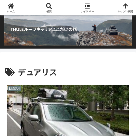
阿部商会取り扱いのTHULEルーフキャリアとアウトドア用品のブログです
ホーム
検索
サイドバー
トップへ戻る
デュアリス
NISSAN