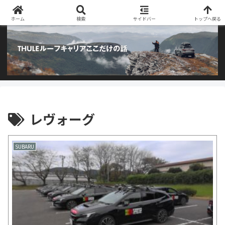
阿部商会取り扱いのTHULEルーフキャリアとアウトドア用品のブログです
ホーム
検索
サイドバー
トップへ戻る
レヴォーグ
SUBARU