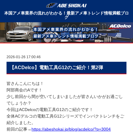
本国アメ車業界の流れがわかる！最新アメ車トレンド情報満載ブロ
グ
2026-01-26 17:00:46
【ACDelco】電動工具G12のご紹介！第2弾
皆さんこんにちは！
阿部商会のAです！
少し前回から間が空いてしまいましたが皆さんいかがお過ごし
でしょうか？
今回はACDelcoの電動工具G12のご紹介です！
全体ACデルコの電動工具G12シリーズでインパクトレンチをご
紹介しました。
前回の記事→
https://abeshokai.jp/
blog
/acdelco/?p=3004