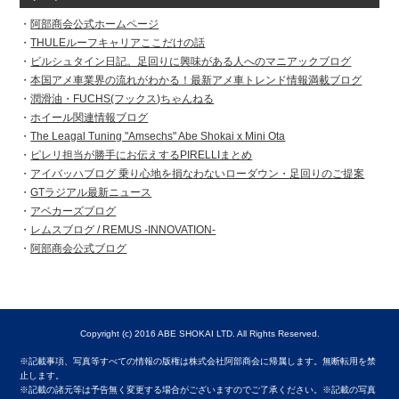
阿部商会公式ホームページ
THULEルーフキャリアここだけの話
ビルシュタイン日記。足回りに興味がある人へのマニアックブログ
本国アメ車業界の流れがわかる！最新アメ車トレンド情報満載ブログ
潤滑油・FUCHS(フックス)ちゃんねる
ホイール関連情報ブログ
The Leagal Tuning "Amsechs" Abe Shokai x Mini Ota
ピレリ担当が勝手にお伝えするPIRELLIまとめ
アイバッハブログ 乗り心地を損なわないローダウン・足回りのご提案
GTラジアル最新ニュース
アベカーズブログ
レムスブログ / REMUS -INNOVATION-
阿部商会公式ブログ
Copyright (c) 2016 ABE SHOKAI LTD. All Rights Reserved.
※記載事項、写真等すべての情報の版権は株式会社阿部商会に帰属します。無断転用を禁
止します。
※記載の諸元等は予告無く変更する場合がございますのでご了承ください。※記載の写真