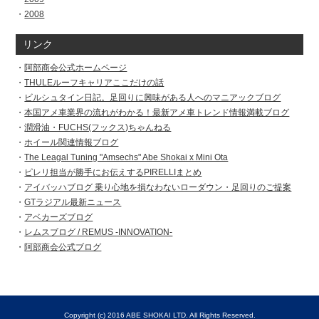
2008
リンク
阿部商会公式ホームページ
THULEルーフキャリアここだけの話
ビルシュタイン日記。足回りに興味がある人へのマニアックブログ
本国アメ車業界の流れがわかる！最新アメ車トレンド情報満載ブログ
潤滑油・FUCHS(フックス)ちゃんねる
ホイール関連情報ブログ
The Leagal Tuning "Amsechs" Abe Shokai x Mini Ota
ピレリ担当が勝手にお伝えするPIRELLIまとめ
アイバッハブログ 乗り心地を損なわないローダウン・足回りのご提案
GTラジアル最新ニュース
アベカーズブログ
レムスブログ / REMUS -INNOVATION-
阿部商会公式ブログ
Copyright (c) 2016 ABE SHOKAI LTD. All Rights Reserved.