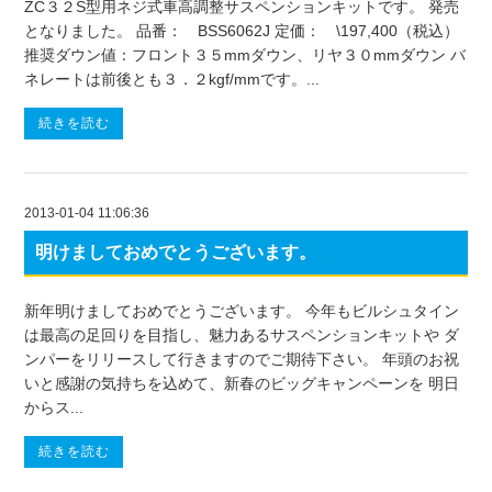
ZC３２S型用ネジ式車高調整サスペンションキットです。 発売
となりました。 品番： BSS6062J 定価： \197,400（税込）
推奨ダウン値：フロント３５mmダウン、リヤ３０mmダウン バ
ネレートは前後とも３．２kgf/mmです。...
続きを読む
2013-01-04 11:06:36
明けましておめでとうございます。
新年明けましておめでとうございます。 今年もビルシュタイン
は最高の足回りを目指し、魅力あるサスペンションキットや ダ
ンパーをリリースして行きますのでご期待下さい。 年頭のお祝
いと感謝の気持ちを込めて、新春のビッグキャンペーンを 明日
からス...
続きを読む