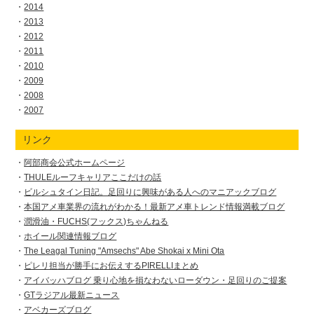
2014
2013
2012
2011
2010
2009
2008
2007
リンク
阿部商会公式ホームページ
THULEルーフキャリアここだけの話
ビルシュタイン日記。足回りに興味がある人へのマニアックブログ
本国アメ車業界の流れがわかる！最新アメ車トレンド情報満載ブログ
潤滑油・FUCHS(フックス)ちゃんねる
ホイール関連情報ブログ
The Leagal Tuning "Amsechs" Abe Shokai x Mini Ota
ピレリ担当が勝手にお伝えするPIRELLIまとめ
アイバッハブログ 乗り心地を損なわないローダウン・足回りのご提案
GTラジアル最新ニュース
アベカーズブログ