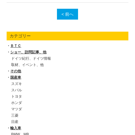
< 前へ
カテゴリー
ＢＴＣ
ショー、訪問記事、他
ドイツ紀行、ドイツ情報
取材、イベント、他
その他
国産車
スズキ
スバル
トヨタ
ホンダ
マツダ
三菱
日産
輸入車
BMW、MB