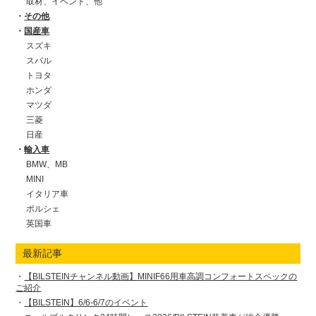
取材、イベント、他
その他
国産車
スズキ
スバル
トヨタ
ホンダ
マツダ
三菱
日産
輸入車
BMW、MB
MINI
イタリア車
ポルシェ
英国車
最新記事
【BILSTEINチャンネル動画】MINIF66用車高調コンフォートスペックの
ご紹介
【BILSTEIN】6/6-6/7のイベント