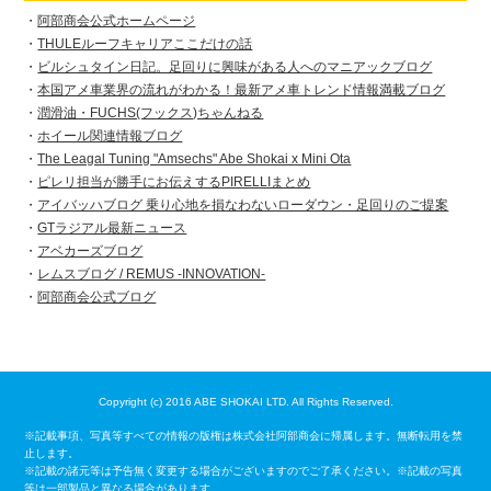
阿部商会公式ホームページ
THULEルーフキャリアここだけの話
ビルシュタイン日記。足回りに興味がある人へのマニアックブログ
本国アメ車業界の流れがわかる！最新アメ車トレンド情報満載ブログ
潤滑油・FUCHS(フックス)ちゃんねる
ホイール関連情報ブログ
The Leagal Tuning "Amsechs" Abe Shokai x Mini Ota
ピレリ担当が勝手にお伝えするPIRELLIまとめ
アイバッハブログ 乗り心地を損なわないローダウン・足回りのご提案
GTラジアル最新ニュース
アベカーズブログ
レムスブログ / REMUS -INNOVATION-
阿部商会公式ブログ
Copyright (c) 2016 ABE SHOKAI LTD. All Rights Reserved.
※記載事項、写真等すべての情報の版権は株式会社阿部商会に帰属します。無断転用を禁
止します。
※記載の諸元等は予告無く変更する場合がございますのでご了承ください。※記載の写真
等は一部製品と異なる場合があります。