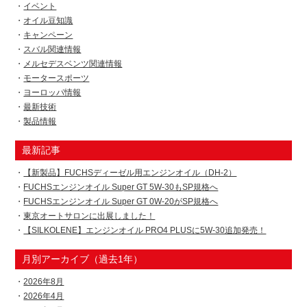
イベント
オイル豆知識
キャンペーン
スバル関連情報
メルセデスベンツ関連情報
モータースポーツ
ヨーロッパ情報
最新技術
製品情報
最新記事
【新製品】FUCHSディーゼル用エンジンオイル（DH-2）
FUCHSエンジンオイル Super GT 5W-30もSP規格へ
FUCHSエンジンオイル Super GT 0W-20がSP規格へ
東京オートサロンに出展しました！
【SILKOLENE】エンジンオイル PRO4 PLUSに5W-30追加発売！
月別アーカイブ（過去1年）
2026年8月
2026年4月