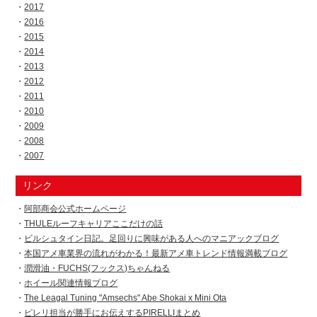
2017
2016
2015
2014
2013
2012
2011
2010
2009
2008
2007
リンク
阿部商会公式ホームページ
THULEルーフキャリアここだけの話
ビルシュタイン日記。足回りに興味がある人へのマニアックブログ
本国アメ車業界の流れがわかる！最新アメ車トレンド情報満載ブログ
潤滑油・FUCHS(フックス)ちゃんねる
ホイール関連情報ブログ
The Leagal Tuning "Amsechs" Abe Shokai x Mini Ota
ピレリ担当が勝手にお伝えするPIRELLIまとめ