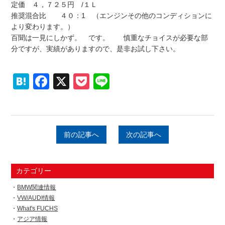
定価 ４，７２５円 /１Ｌ
推奨混合比 ４０：1 （エンジンその他のコンディションに
より変わります。）
百聞は一見にしかず。 です。 慎重なチョイスが必要な部
分ですが、実績がありますので、是非お試し下さい。
Hatena
Facebook
X
Pocket
Line
前の記事へ
次の記事へ
カテゴリー
BMW関連情報
VW/AUDI情報
What's FUCHS
アジア情報