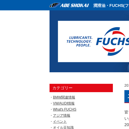
潤滑油・FUCHS(
20
カテゴリー
BMW関連情報
VW/AUDI情報
What's FUCHS
皆
アジア情報
い
イベント
2
オイル豆知識