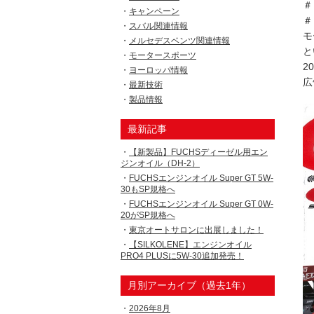
＃
キャンペーン
＃
スバル関連情報
モ
メルセデスベンツ関連情報
と
モータースポーツ
2
ヨーロッパ情報
広
最新技術
製品情報
最新記事
【新製品】FUCHSディーゼル用エン
ジンオイル（DH-2）
FUCHSエンジンオイル Super GT 5W-
30もSP規格へ
FUCHSエンジンオイル Super GT 0W-
20がSP規格へ
東京オートサロンに出展しました！
【SILKOLENE】エンジンオイル
PRO4 PLUSに5W-30追加発売！
月別アーカイブ（過去1年）
2026年8月