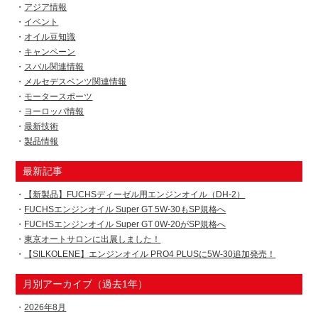
アジア情報
イベント
オイル豆知識
キャンペーン
スバル関連情報
メルセデスベンツ関連情報
モータースポーツ
ヨーロッパ情報
最新技術
製品情報
最新記事
【新製品】FUCHSディーゼル用エンジンオイル（DH-2）
FUCHSエンジンオイル Super GT 5W-30もSP規格へ
FUCHSエンジンオイル Super GT 0W-20がSP規格へ
東京オートサロンに出展しました！
【SILKOLENE】エンジンオイル PRO4 PLUSに5W-30追加発売！
月別アーカイブ（過去1年）
2026年8月