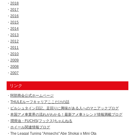
2018
2017
2016
2015
2014
2013
2012
2011
2010
2009
2008
2007
リンク
阿部商会公式ホームページ
THULEルーフキャリアここだけの話
ビルシュタイン日記。足回りに興味がある人へのマニアックブログ
本国アメ車業界の流れがわかる！最新アメ車トレンド情報満載ブログ
潤滑油・FUCHS(フックス)ちゃんねる
ホイール関連情報ブログ
The Leagal Tuning "Amsechs" Abe Shokai x Mini Ota