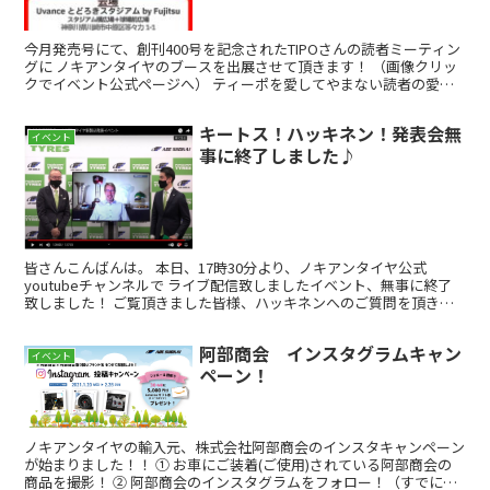
今月発売号にて、創刊400号を記念されたTIPOさんの読者ミーティン
グに ノキアンタイヤのブースを出展させて頂きます！ （画像クリッ
クでイベント公式ページへ） ティーポを愛してやまない読者の愛車
200台超がエントリー！誌面でお馴染みのイタリ...
キートス！ハッキネン！発表会無
イベント
事に終了しました♪
皆さんこんばんは。 本日、17時30分より、ノキアンタイヤ公式
youtubeチャンネルで ライブ配信致しましたイベント、無事に終了
致しました！ ご覧頂きました皆様、ハッキネンへのご質問を頂きま
した皆様 誠にありがとうございました！ スペシャ...
阿部商会 インスタグラムキャン
イベント
ペーン！
ノキアンタイヤの輸入元、株式会社阿部商会のインスタキャンペーン
が始まりました！！ ① お車にご装着(ご使用)されている阿部商会の
商品を撮影！ ② 阿部商会のインスタグラムをフォロー！（すでにフ