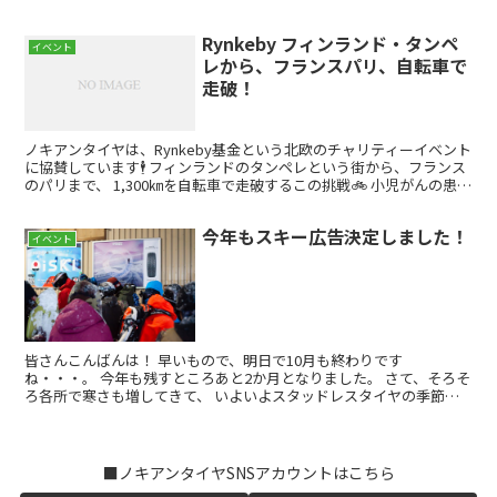
ォロー済でもOK） ③ 「#阿部商会」+ 「#阿...
Rynkeby フィンランド・タンペ
イベント
レから、フランスパリ、自転車で
走破！
ノキアンタイヤは、Rynkeby基金という北欧のチャリティーイベント
に協賛しています🕴 フィンランドのタンペレという街から、フランス
のパリまで、 1,300㎞を自転車で走破するこの挑戦🚲 小児がんの患者
の方へ向けての寄付金を企業から集めてお...
今年もスキー広告決定しました！
イベント
皆さんこんばんは！ 早いもので、明日で10月も終わりです
ね・・・。 今年も残すところあと2か月となりました。 さて、そろそ
ろ各所で寒さも増してきて、 いよいよスタッドレスタイヤの季節に
なって来ましたね！ 今年買い替える、と言う方は是非ノキア...
■ノキアンタイヤSNSアカウントはこちら