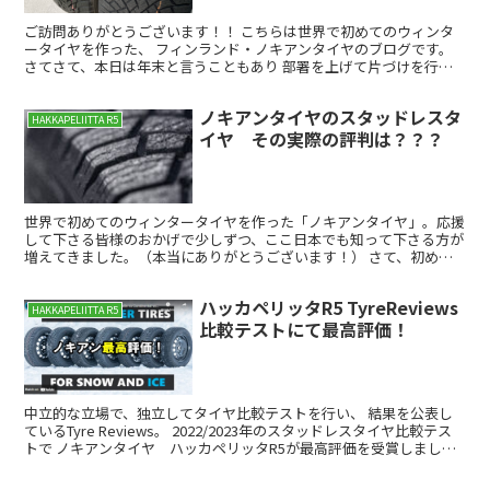
ご訪問ありがとうございます！！ こちらは世界で初めてのウィンタ
ータイヤを作った、 フィンランド・ノキアンタイヤのブログです。
さてさて、本日は年末と言うこともあり 部署を上げて片づけを行い
ましたっ。 そこで出てきたノキアンタイヤのスタッドレ...
ノキアンタイヤのスタッドレスタ
HAKKAPELIITTA R5
イヤ その実際の評判は？？？
世界で初めてのウィンタータイヤを作った「ノキアンタイヤ」。応援
して下さる皆様のおかげで少しずつ、ここ日本でも知って下さる方が
増えてきました。（本当にありがとうございます！） さて、初めて
ノキアンタイヤについて知った皆様が気になることの一つが...
ハッカペリッタR5 TyreReviews
HAKKAPELIITTA R5
比較テストにて最高評価！
中立的な立場で、独立してタイヤ比較テストを行い、 結果を公表し
ているTyre Reviews。 2022/2023年のスタッドレスタイヤ比較テス
トで ノキアンタイヤ ハッカペリッタR5が最高評価を受賞しまし
た！ まずは使用されたタイヤのご紹...