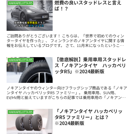
燃費の良いスタッドレスと言え
HAKKAPELIITTA R5
ば！？
ご訪問ありがとうございます！ こちらは、「世界で初めてのウィン
タータイヤを作った」、 フィンランドのノキアンタイヤに関する情
報をお伝えしているブログです。 さて、11月末になったということ
で、本日は「スタッドレスタイヤ」について書いていきた...
【徹底解説】乗用車用スタッドレ
HAKKAPELIITTA R5
ス「ノキアンタイヤ ハッカペリ
ッタR5」※2024最新版
ノキアンタイヤのウィンター向けフラッグシップ商品である「ノキア
ンタイヤ ハッカペリッタR5 ファミリー」。 乗用車用、SUV用、
EV/HV用と揃えていますがこちらの記事では乗用車用の「ノキアンタ
イヤ ハッカペリッタR5」について詳しくご紹介...
「ノキアンタイヤ ハッカペリッ
HAKKAPELIITTA R5
タR5 ファミリー」とは？
※2024最新版