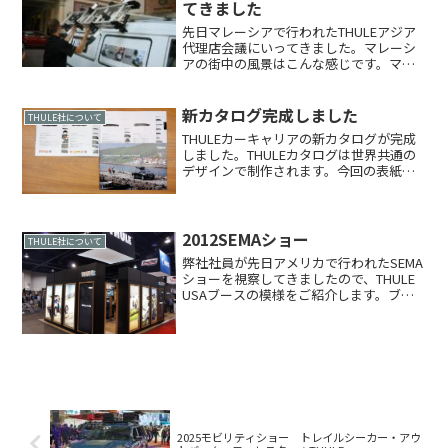
てきました
先日マレーシアで行われたTHULEアジア
代理店会議にいってきました。マレーシ
アの街中の風景はこんな感じです。マレ
ーシアではスポーツカーが憧れの的で
す。写真のRX-8は外車にあたるので関税
が非常に高く、おそらくお金持ちの人が
新カタログ完成しました
THULE社について
乗っているのでしょ...
THULEカーキャリアの新カタログが完成
しました。THULEカタログは世界共通の
デザインで制作されます。今回の表紙は
VOLVO XC90です。こちらは販売店向けの
車種適応表です。表紙はAUDI A6オールロ
ードです。新カタログについては以下...
2012SEMAショー
THULE社について
弊社社員が先日アメリカで行われたSEMA
ショーを視察してきましたので、THULE
USAブースの模様をご紹介します。ブー
ス全体は黒とウッドのいつものTHULEの
イメージです。THULE USAではTHULEブ
ランドのほか、THULEグループ...
2025モビリティショー トレイルシーカー・アウ