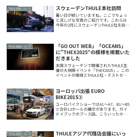
スウェーデンTHULE本社訪問
THULE社について
暑い日が続いていますね。ここでちょっ
と涼しげな写真のご紹介です。これらは
今年の2月にスウェーデンTHULE社を訪問
した際のものです。ヨーロッパへ向かう
飛行機から。コペンハーゲン空港から陸
路約3時間、スウェーデンTHULE社に到着
しました。キ...
「GO OUT WEB」「OCEANS」
THULE社について
に”THEX2025″の模様を掲載いた
だきました
本国スウェーデンで開催されたTHULE主
催の大規模イベント「THEX2025」。この
イベントの模様とTHULE社・テストセン
ターの取材記事を「GO OUT WEB」
「OCEANS」に掲載いただきましたので
是非ご覧ください！【GO OUT W...
ヨーロッパ出張 EURO
THULE社について
BIKE2015②
ユーロバイクショーではA1～A7、B1～B5
と合計12ホールの展示があります。ガイ
ドイブックのブース図。こういったホー
ルが12あるので、一日では回りきれませ
ん。THULEブースはA7にありました。ス
ウェーデンから来た製品担当者とドイツ
THULEアジア代理店会議にいっ
のセー...
THULE社について