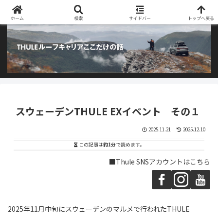
阿部商会取り扱いのTHULEルーフキャリアとアウトドア用品のブログです
ホーム
検索
サイドバー
トップへ戻る
スウェーデンTHULE EXイベント その１
2025.11.21
2025.12.10
この記事は
約1分
で読めます。
■Thule SNSアカウントはこちら
2025年11月中旬にスウェーデンのマルメで行われたTHULE