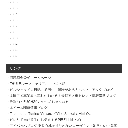
2016
2015
2014
2013
2012
2011
2010
2009
2008
2007
リンク
阿部商会公式ホームページ
THULEルーフキャリアここだけの話
ビルシュタイン日記。足回りに興味がある人へのマニアックブログ
本国アメ車業界の流れがわかる！最新アメ車トレンド情報満載ブログ
潤滑油・FUCHS(フックス)ちゃんねる
ホイール関連情報ブログ
The Leagal Tuning "Amsechs" Abe Shokai x Mini Ota
ピレリ担当が勝手にお伝えするPIRELLIまとめ
アイバッハブログ 乗り心地を損なわないローダウン・足回りのご提案