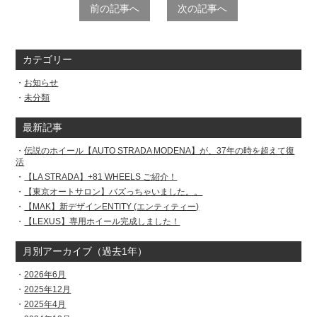
前の記事へ
次の記事へ
カテゴリー
お知らせ
未分類
最新記事
伝説のホイール【AUTO STRADA MODENA】が、37年の時を超えて復
活
【LA STRADA】+81 WHEELS ご紹介！
【東京オートサロン】バズっちゃいました。。
【MAK】新デザインENTITY (エンティティー)
【LEXUS】専用ホイール完成しました！
月別アーカイブ（過去1年）
2026年6月
2025年12月
2025年4月