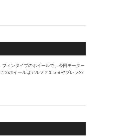
る フィンタイプのホイールで、今回モーター
プ このホイールはアルファ１５９やブレラの