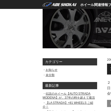
ホイール関連情報
20
カテゴリー
お知らせ
未分類
２
最新記事
日
会
伝説のホイール【AUTO STRADA
MODENA】が、37年の時を超えて復活
【LA STRADA】+81 WHEELS ご紹
介！