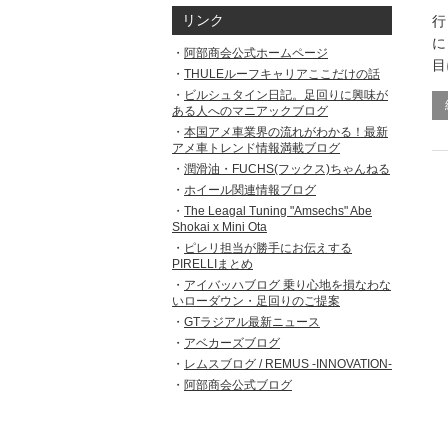
リンク
行
に
阿部商会公式ホームページ
目
THULEルーフキャリアここだけの話
ビルシュタイン日記。足回りに興味が
ある人へのマニアックブログ
本国アメ車業界の流れがわかる！最新
アメ車トレンド情報満載ブログ
潤滑油・FUCHS(フックス)ちゃんねる
ホイール関連情報ブログ
The Leagal Tuning "Amsechs" Abe
Shokai x Mini Ota
ピレリ担当が勝手にお伝えする
PIRELLIまとめ
アイバッハブログ 乗り心地を損なわな
いローダウン・足回りのご提案
GTラジアル最新ニュース
アベカーズブログ
レムスブログ / REMUS -INNOVATION-
阿部商会公式ブログ