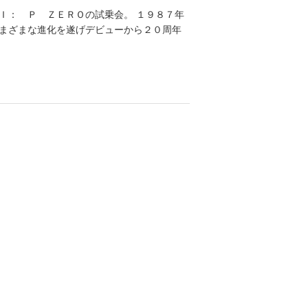
Ｉ： Ｐ ＺＥＲＯの試乗会。 １９８７年
まざまな進化を遂げデビューから２０周年