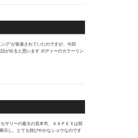
ューニング”が装着されていたのですが、今回
グで話が出ると思います ボディーのカラーリン
クセサリーの最大の見本市、ＡＡＰＥＸは部
展示し、とても煌びやかなショウなのです