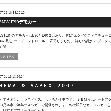
07-12-18 14:15:20
BMW E90デモカー
ILSTEINのデモカーはE90とE60２台あり、共に“エグゼクティブチ
90の足を“ライドコントロール”に変更しました。 詳しい話はBILブロ
も変...
続きを読む
07-11-13 13:26:24
ＳＥＭＡ ＆ ＡＡＰＥＸ ２００７
ってきました、ラスベガス。もちろん仕事です。 ＳＥＭＡはオートア
の見本市で毎年ラスベガスで開催されます。各社派手なカスタムカーを
、日本のアフターマーケット...