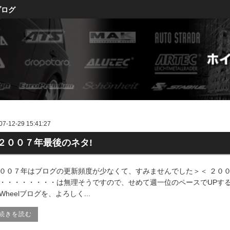
ブログ
07-12-29 15:41:27
２００７年最後のネタ!
００７年はブログの更新頻度が少なくて、すみませんでした＞＜ ２０
・・・・・・・・は無理そうですので、せめて週一位のペースでUPす
Wheelブログを、よろしく...
続きを読む