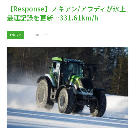
【Response】ノキアン/アウディが氷上
最速記録を更新…331.61km/h
2011 / 03 / 10
お知らせ