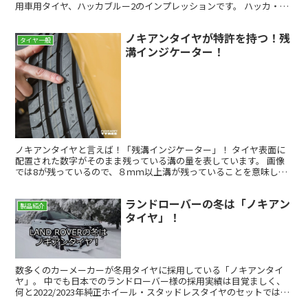
用車用タイヤ、ハッカブルー2のインプレッションです。 ハッカ・ブ
ルー2は、ゴルフ7.5で試乗。 タイヤサイズは、２２...
ノキアンタイヤが特許を持つ！残
タイヤ一般
溝インジケーター！
ノキアンタイヤと言えば！「残溝インジケーター」！ タイヤ表面に
配置された数字がそのまま残っている溝の量を表しています。 画像
では8が残っているので、８ｍｍ以上溝が残っていることを意味しま
す。 溝が減り、８ｍｍ以下になると、数字の「８」が消え...
ランドローバーの冬は「ノキアン
製品紹介
タイヤ」！
数多くのカーメーカーが冬用タイヤに採用している「ノキアンタイ
ヤ」。 中でも日本でのランドローバー様の採用実績は目覚ましく、
何と2022/2023年純正ホイール・スタッドレスタイヤのセットでは、
22ラインアップ中20ラインアップがノキアン...