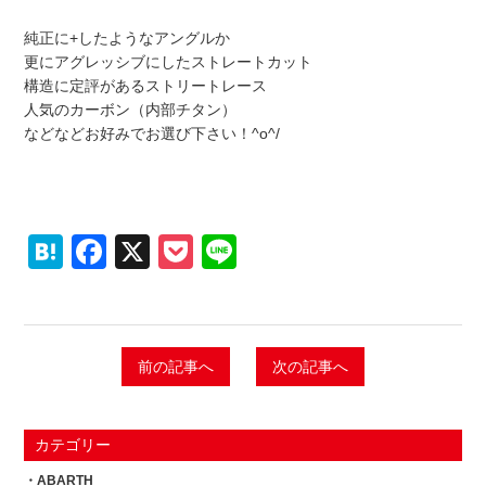
純正に+したようなアングルか
更にアグレッシブにしたストレートカット
構造に定評があるストリートレース
人気のカーボン（内部チタン）
などなどお好みでお選び下さい！^o^/
Hatena
Facebook
X
Pocket
Line
前の記事へ
次の記事へ
カテゴリー
ABARTH