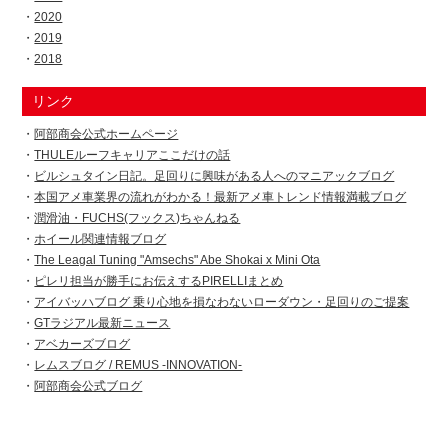
2020
2019
2018
リンク
阿部商会公式ホームページ
THULEルーフキャリアここだけの話
ビルシュタイン日記。足回りに興味がある人へのマニアックブログ
本国アメ車業界の流れがわかる！最新アメ車トレンド情報満載ブログ
潤滑油・FUCHS(フックス)ちゃんねる
ホイール関連情報ブログ
The Leagal Tuning "Amsechs" Abe Shokai x Mini Ota
ピレリ担当が勝手にお伝えするPIRELLIまとめ
アイバッハブログ 乗り心地を損なわないローダウン・足回りのご提案
GTラジアル最新ニュース
アベカーズブログ
レムスブログ / REMUS -INNOVATION-
阿部商会公式ブログ