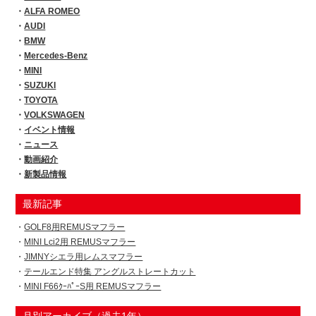
ALFA ROMEO
AUDI
BMW
Mercedes-Benz
MINI
SUZUKI
TOYOTA
VOLKSWAGEN
イベント情報
ニュース
動画紹介
新製品情報
最新記事
GOLF8用REMUSマフラー
MINI Lci2用 REMUSマフラー
JIMNYシエラ用レムスマフラー
テールエンド特集 アングルストレートカット
MINI F66ｸｰﾊﾟｰS用 REMUSマフラー
月別アーカイブ（過去1年）