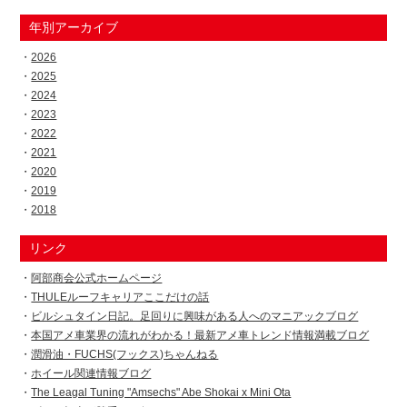
年別アーカイブ
2026
2025
2024
2023
2022
2021
2020
2019
2018
リンク
阿部商会公式ホームページ
THULEルーフキャリアここだけの話
ビルシュタイン日記。足回りに興味がある人へのマニアックブログ
本国アメ車業界の流れがわかる！最新アメ車トレンド情報満載ブログ
潤滑油・FUCHS(フックス)ちゃんねる
ホイール関連情報ブログ
The Leagal Tuning "Amsechs" Abe Shokai x Mini Ota