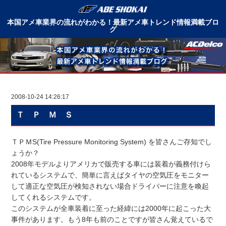
本国アメ車業界の流れがわかる！最新アメ車トレンド情報満載ブロ
グ
2008-10-24 14:26:17
Ｔ Ｐ Ｍ Ｓ
ＴＰＭS(Tire Pressure Monitoring System) を皆さんご存知でし
ょうか？
2008年モデルよりアメリカで販売する車には装着が義務付けら
れているシステムで、簡単に言えばタイヤの空気圧をモニター
して適正な空気圧が検知されない場合ドライバーに注意を喚起
してくれるシステムです。
このシステムが全車装着に至った経緯には2000年に起こった大
事件があります。もう8年も前のことですが皆さん覚えているで