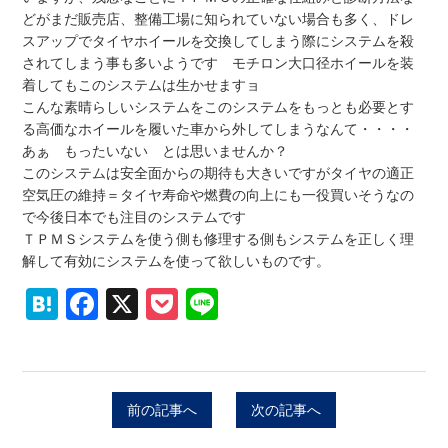
どがまだ販売店、整備工場に知られていない場合も多く、ドレ
スアップでタイヤホイールを交換してしまう際にシステムを殺
されてしまう事も多いようです モチロン大口径ホイールを装
着してもこのシステムは生かせますョ
こんな素晴らしいシステムをこのシステムをもっとも必要とす
る高価なホイールを履いた車から外してしまうなんて・・・・
あぁ もったいない とは思いませんか？
このシステムは安全面からの期待も大きいですがタイヤの適正
空気圧の維持＝タイヤ寿命や燃費の向上にも一役買いそうなの
で今後日本でも注目のシステムです
ＴＰＭＳシステムを使う側も修理する側もシステムを正しく理
解して有効にシステムを使って欲しいものです。
Hatena
Facebook
X
Pocket
Line
前の記事へ
次の記事へ