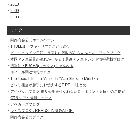
2010
2009
2008
リンク
阿部商会公式ホームページ
THULEルーフキャリアここだけの話
ビルシュタイン日記。足回りに興味がある人へのマニアックブログ
本国アメ車業界の流れがわかる！最新アメ車トレンド情報満載ブログ
潤滑油・FUCHS(フックス)ちゃんねる
ホイール関連情報ブログ
The Leagal Tuning "Amsechs" Abe Shokai x Mini Ota
ピレリ担当が勝手にお伝えするPIRELLIまとめ
アイバッハブログ 乗り心地を損なわないローダウン・足回りのご提案
GTラジアル最新ニュース
アベカーズブログ
レムスブログ / REMUS -INNOVATION-
阿部商会公式ブログ