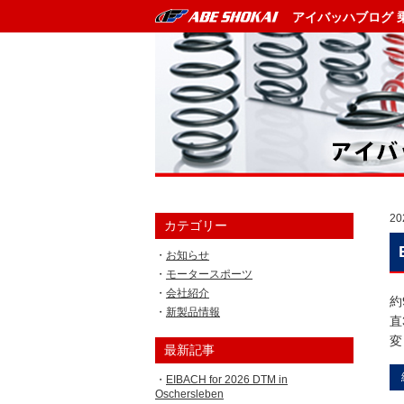
アイバッハブログ 
20
カテゴリー
お知らせ
モータースポーツ
会社紹介
約
新製品情報
直
変し
最新記事
EIBACH for 2026 DTM in
Oschersleben