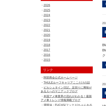
2026
2025
2024
2023
20
2022
2021
2020
2019
B
2018
2017
B
2016
ク
2015
リンク
阿部商会公式ホームページ
THULEルーフキャリアここだけの話
20
ビルシュタイン日記。足回りに興味が
ある人へのマニアックブログ
本国アメ車業界の流れがわかる！最新
アメ車トレンド情報満載ブログ
潤滑油・FUCHS(フックス)ちゃんねる