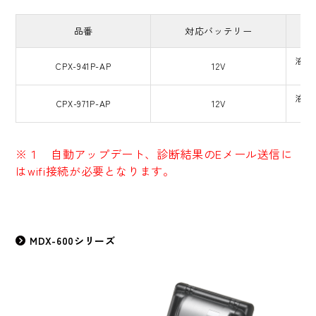
品番
対応バッテリー
対
液式
CPX-941P-AP
12V
液式
CPX-971P-AP
12V
※１ 自動アップデート、診断結果のEメール送信に
はwifi接続が必要となります。
MDX-600シリーズ