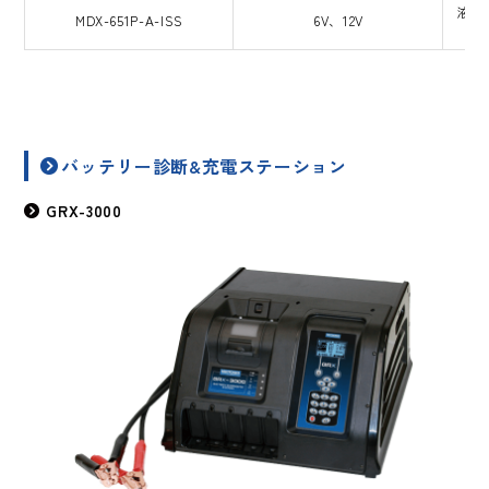
液式
MDX-651P-A-ISS
6V、12V
バッテリー診断&充電ステーション
GRX-3000