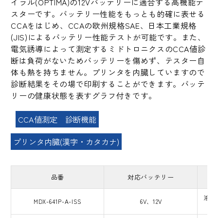
イラル(OPTIMA)の12Vバッテリーに適合する高機能テ
スターです。バッテリー性能をもっとも的確に表せる
CCAをはじめ、CCAの欧州規格SAE、日本工業規格
(JIS)によるバッテリー性能テストが可能です。また、
電気誘導によって測定するミドトロニクスのCCA値診
断は負荷がないためバッテリーを傷めず、テスター自
体も熱を持ちません。プリンタを内臓していますので
診断結果をその場で印刷することができます。バッテ
リーの健康状態を表すグラフ付きです。
CCA値測定 診断機能
プリンタ内臓(漢字・カタカナ)
品番
対応バッテリー
対
液式
MDX-641P-A-ISS
6V、12V