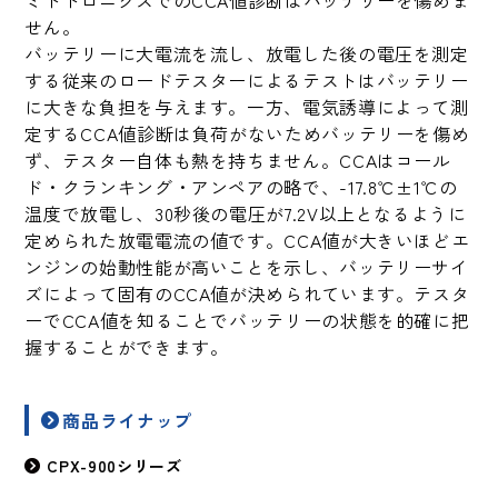
ミドトロニクスでのCCA値診断はバッテリーを傷めま
せん。
バッテリーに大電流を流し、放電した後の電圧を測定
する従来のロードテスターによるテストはバッテリー
に大きな負担を与えます。一方、電気誘導によって測
定するCCA値診断は負荷がないためバッテリーを傷め
ず、テスター自体も熱を持ちません。CCAはコール
ド・クランキング・アンペアの略で、-17.8℃±1℃の
温度で放電し、30秒後の電圧が7.2V以上となるように
定められた放電電流の値です。CCA値が大きいほどエ
ンジンの始動性能が高いことを示し、バッテリーサイ
ズによって固有のCCA値が決められています。テスタ
ーでCCA値を知ることでバッテリーの状態を的確に把
握することができます。
商品ライナップ
CPX-900シリーズ