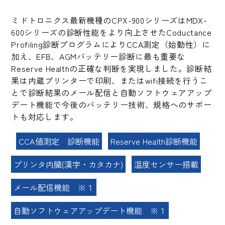
ミドトロニクス最新機種のCPX-900シリーズはMDX-
600シリーズの診断性能をより向上させたCoductance
Profiling診断プログラムによりCCA測定（始動性）に
加え、EFB、AGMバッテリー診断に最も重要な
Reserve Healthの正確な判断を実現しました。診断結
果は内蔵プリンターで印刷、またはwifi接続を行うこ
とで診断結果のメール配信と自動ソフトウェアアップ
デート機能で今後のバッテリー技術、規格へのサポー
トも対応します。
CCA値測定 診断機能
Reserve Health診断機能
プリンタ内臓(漢字・カタカナ)
温度センサー搭載
メール配信機能 ※１
自動ソフトウェアアップデート機能 ※１