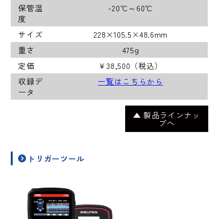
保管温
-20℃～60℃
度
サイズ
228×105.5×48.6mm
重さ
475g
定価
￥38,500（税込）
収録デ
一覧はこちらから
ータ
▲ 製品ラインナッ
プへ
トリガーツール