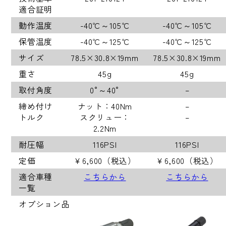
適合証明
動作温度
-40℃～105℃
-40℃～105℃
保管温度
-40℃～125℃
-40℃～125℃
サイズ
78.5×30.8×19mm
78.5×30.8×19mm
重さ
45g
45g
取付角度
0°～40°
–
締め付け
ナット：40Nm
–
トルク
スクリュー：
–
2.2Nm
耐圧幅
116PSI
116PSI
定価
￥6,600（税込）
￥6,600（税込）
適合車種
こちらから
こちらから
一覧
オプション品