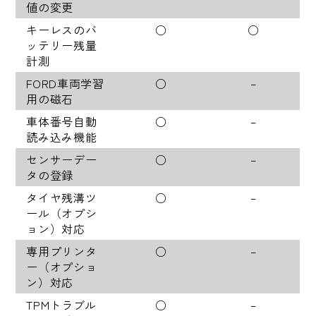
値の変更
キーレスのバ
○
○
ッテリー残量
計測
FORD車両学習
○
–
用の磁石
車体番号自動
○
–
読み込み機能
センサーデー
○
–
タの登録
タイヤ残溝ツ
○
–
ール（オプシ
ョン）対応
専用プリンタ
○
–
ー（オプショ
ン）対応
TPMトラブル
○
–