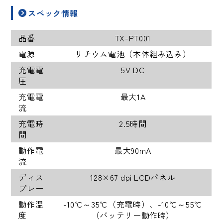
スペック情報
品番
TX-PT001
電源
リチウム電池（本体組み込み）
充電電
5V DC
圧
充電電
最大1A
流
充電時
2.5時間
間
動作電
最大90mA
流
ディス
128×67 dpi LCDパネル
プレー
動作温
-10℃～35℃（充電時）、-10℃～55℃
度
（バッテリー動作時）