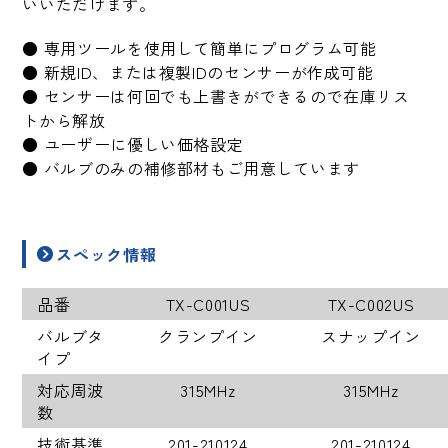
いいただけます。
● 専用ツールを使用して簡単にプログラム可能
● 新規ID、または複製IDのセンサーが作成可能
● センサーは何回でも上書きができるので在庫リス
トから解放
● ユーザーに優しい価格設定
● バルブのみの補修部材もご用意しています
スペック情報
品番
TX-C001US
TX-C002US
バルブタ
クランプイン
スナップイン
イプ
対応周波
315MHz
315MHz
数
技術基準
201-210124
201-210124