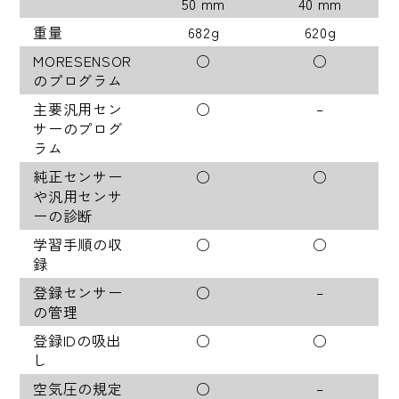
50 mm
40 mm
重量
682g
620g
MORESENSOR
○
○
のプログラム
主要汎用セン
○
–
サーのプログ
ラム
純正センサー
○
○
や汎用センサ
ーの診断
学習手順の収
○
○
録
登録センサー
○
–
の管理
登録IDの吸出
○
○
し
空気圧の規定
○
–