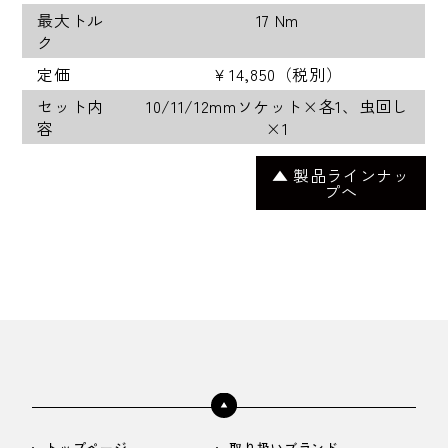
最大トル
17 Nm
ク
定価
￥14,850（税別）
セット内
10/11/12mmソケット×各1、虫回し
容
×1
▲ 製品ラインナッ
プへ
トップページ
取り扱いブランド